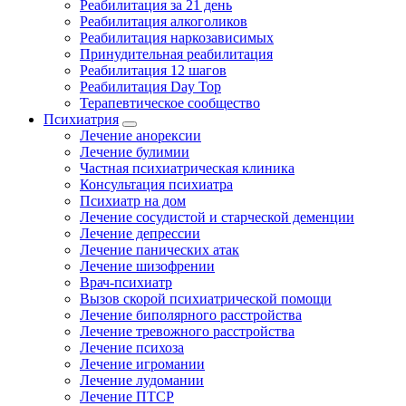
Реабилитация за 21 день
Реабилитация алкоголиков
Реабилитация наркозависимых
Принудительная реабилитация
Реабилитация 12 шагов
Реабилитация Day Top
Терапевтическое сообщество
Психиатрия
Лечение анорексии
Лечение булимии
Частная психиатрическая клиника
Консультация психиатра
Психиатр на дом
Лечение сосудистой и старческой деменции
Лечение депрессии
Лечение панических атак
Лечение шизофрении
Врач-психиатр
Вызов скорой психиатрической помощи
Лечение биполярного расстройства
Лечение тревожного расстройства
Лечение психоза
Лечение игромании
Лечение лудомании
Лечение ПТСР