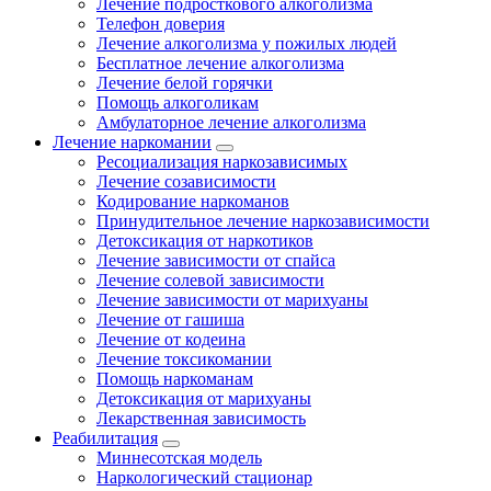
Лечение подросткового алкоголизма
Телефон доверия
Лечение алкоголизма у пожилых людей
Бесплатное лечение алкоголизма
Лечение белой горячки
Помощь алкоголикам
Амбулаторное лечение алкоголизма
Лечение наркомании
Ресоциализация наркозависимых
Лечение созависимости
Кодирование наркоманов
Принудительное лечение наркозависимости
Детоксикация от наркотиков
Лечение зависимости от спайса
Лечение солевой зависимости
Лечение зависимости от марихуаны
Лечение от гашиша
Лечение от кодеина
Лечение токсикомании
Помощь наркоманам
Детоксикация от марихуаны
Лекарственная зависимость
Реабилитация
Миннесотская модель
Наркологический стационар