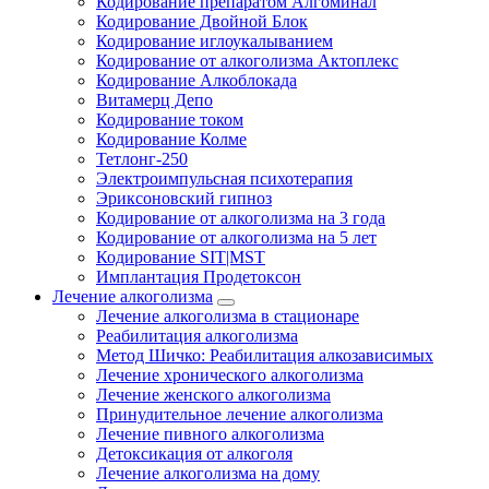
Кодирование препаратом Алгоминал
Кодирование Двойной Блок
Кодирование иглоукалыванием
Кодирование от алкоголизма Актоплекс
Кодирование Алкоблокада
Витамерц Депо
Кодирование током
Кодирование Колме
Тетлонг-250
Электроимпульсная психотерапия
Эриксоновский гипноз
Кодирование от алкоголизма на 3 года
Кодирование от алкоголизма на 5 лет
Кодирование SIT|MST
Имплантация Продетоксон
Лечение алкоголизма
Лечение алкоголизма в стационаре
Реабилитация алкоголизма
Метод Шичко: Реабилитация алкозависимых
Лечение хронического алкоголизма
Лечение женского алкоголизма
Принудительное лечение алкоголизма
Лечение пивного алкоголизма
Детоксикация от алкоголя
Лечение алкоголизма на дому