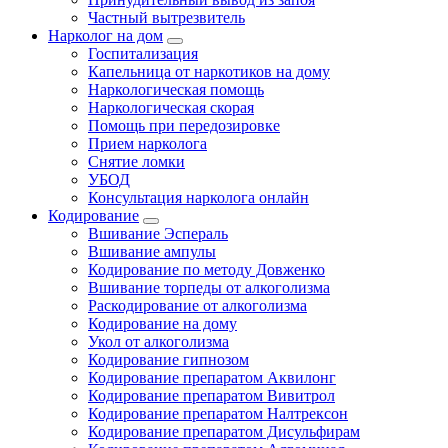
Частный вытрезвитель
Нарколог на дом
Госпитализация
Капельница от наркотиков на дому
Наркологическая помощь
Наркологическая скорая
Помощь при передозировке
Прием нарколога
Снятие ломки
УБОД
Консультация нарколога онлайн
Кодирование
Вшивание Эспераль
Вшивание ампулы
Кодирование по методу Довженко
Вшивание торпеды от алкоголизма
Раскодирование от алкоголизма
Кодирование на дому
Укол от алкоголизма
Кодирование гипнозом
Кодирование препаратом Аквилонг
Кодирование препаратом Вивитрол
Кодирование препаратом Налтрексон
Кодирование препаратом Дисульфирам