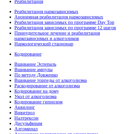
Реабилитация
Реабилитация наркозависимых
Анонимная реабилитация наркозависимых
Реабилитация зависимых по программе Day Top
Реабилитация зависимых по программе 12 шагов
Принудительное лечение и реабилитация
наркозависимых и алкоголиков
Наркологический стационар
Кодирование
Вшивание Эспераль
Вшивание ампулы
По методу Довженко
Вшивание торпеды от алкоголизма
Раскодирование от алкоголизма
Кодирование на дому
Укол от алкоголизма
Кодирование гипнозом
Аквилонг
Вивитрол
Налтрексон
Дисульфирам
Алгоминал