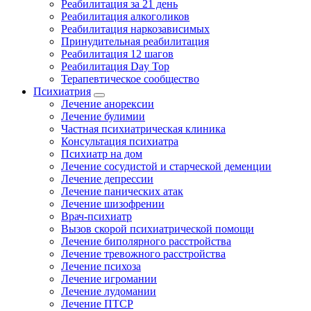
Реабилитация за 21 день
Реабилитация алкоголиков
Реабилитация наркозависимых
Принудительная реабилитация
Реабилитация 12 шагов
Реабилитация Day Top
Терапевтическое сообщество
Психиатрия
Лечение анорексии
Лечение булимии
Частная психиатрическая клиника
Консультация психиатра
Психиатр на дом
Лечение сосудистой и старческой деменции
Лечение депрессии
Лечение панических атак
Лечение шизофрении
Врач-психиатр
Вызов скорой психиатрической помощи
Лечение биполярного расстройства
Лечение тревожного расстройства
Лечение психоза
Лечение игромании
Лечение лудомании
Лечение ПТСР