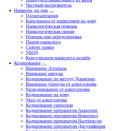
Частный вытрезвитель
Нарколог на дом
Госпитализация
Капельница от наркотиков на дому
Наркологическая помощь
Наркологическая скорая
Помощь при передозировке
Прием нарколога
Снятие ломки
УБОД
Консультация нарколога онлайн
Кодирование
Вшивание Эспераль
Вшивание ампулы
Кодирование по методу Довженко
Вшивание торпеды от алкоголизма
Раскодирование от алкоголизма
Кодирование на дому
Укол от алкоголизма
Кодирование гипнозом
Кодирование препаратом Аквилонг
Кодирование препаратом Вивитрол
Кодирование препаратом Налтрексон
Кодирование препаратом Дисульфирам