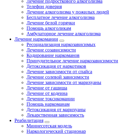
Лечение подросткового алкоголизма
Телефон доверия
Лечение алкоголизма у пожилых людей
Бесплатное лечение алкоголизма
Лечение белой горячки
Помощь алкоголикам
Амбулаторное лечение алкоголизма
Лечение наркомании
Ресоциализация наркозависимых
Лечение созависимости
Кодирование наркоманов
Принудительное лечение наркозависимости
Детоксикация от наркотиков
Лечение зависимости от спайса
Лечение солевой зависимости
Лечение зависимости от марихуаны
Лечение от гашиша
Лечение от кодеина
Лечение токсикомании
Помощь наркоманам
Детоксикация от марихуаны
Лекарственная зависимость
Реабилитация
Миннесотская модель
Наркологический стационар