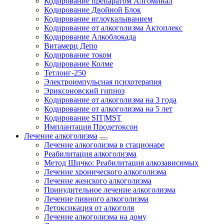
Кодирование препаратом Алгоминал
Кодирование Двойной Блок
Кодирование иглоукалыванием
Кодирование от алкоголизма Актоплекс
Кодирование Алкоблокада
Витамерц Депо
Кодирование током
Кодирование Колме
Тетлонг-250
Электроимпульсная психотерапия
Эриксоновский гипноз
Кодирование от алкоголизма на 3 года
Кодирование от алкоголизма на 5 лет
Кодирование SIT|MST
Имплантация Продетоксон
Лечение алкоголизма
Лечение алкоголизма в стационаре
Реабилитация алкоголизма
Метод Шичко: Реабилитация алкозависимых
Лечение хронического алкоголизма
Лечение женского алкоголизма
Принудительное лечение алкоголизма
Лечение пивного алкоголизма
Детоксикация от алкоголя
Лечение алкоголизма на дому