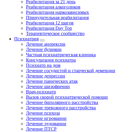
Реабилитация за 21 день
Реабилитация алкоголиков
Реабилитация наркозависимых
Принудительная реабилитация
Реабилитация 12 шагов
Реабилитация Day Top
Терапевтическое сообщество
Психиатрия
Лечение анорексии
Лечение булимии
Частная психиатрическая клиника
Консультация психиатра
Психиатр на дом
Лечение сосудистой и старческой деменции
Лечение депрессии
Лечение панических атак
Лечение шизофрении
Врач-психиатр
Вызов скорой психиатрической помощи
Лечение биполярного расстройства
Лечение тревожного расстройства
Лечение психоза
Лечение игромании
Лечение лудомании
Лечение ПТСР