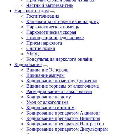
Частный вытрезвитель
Нарколог на дом
Госпитализация
Капельница от наркотиков на дому
Наркологическая помощь
Наркологическая скорая
Помощь при передозировке
Прием нарколога
Снятие ломки
УБОД
Консультация нарколога онлайн
Кодирование
Вшивание Эспераль
Вшивание ампулы
Кодирование по методу Довженко
Вшивание торпеды от алкоголизма
Раскодирование от алкоголизма
Кодирование на дому
Укол от алкоголизма
Кодирование гипнозом
Кодирование препаратом Аквилонг
Кодирование препаратом Вивитрол
Кодирование препаратом Налтрексон
Кодирование препаратом Дисульфирам