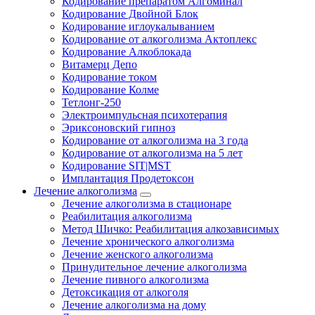
Кодирование препаратом Алгоминал
Кодирование Двойной Блок
Кодирование иглоукалыванием
Кодирование от алкоголизма Актоплекс
Кодирование Алкоблокада
Витамерц Депо
Кодирование током
Кодирование Колме
Тетлонг-250
Электроимпульсная психотерапия
Эриксоновский гипноз
Кодирование от алкоголизма на 3 года
Кодирование от алкоголизма на 5 лет
Кодирование SIT|MST
Имплантация Продетоксон
Лечение алкоголизма
Лечение алкоголизма в стационаре
Реабилитация алкоголизма
Метод Шичко: Реабилитация алкозависимых
Лечение хронического алкоголизма
Лечение женского алкоголизма
Принудительное лечение алкоголизма
Лечение пивного алкоголизма
Детоксикация от алкоголя
Лечение алкоголизма на дому