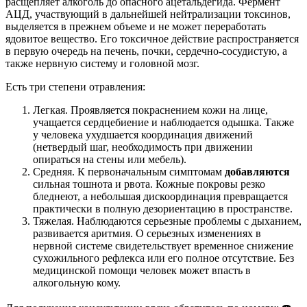
расщепляет алкоголь до опасного ацетальдегида. Фермент
АЦД, участвующий в дальнейшей нейтрализации токсинов,
выделяется в прежнем объеме и не может переработать
ядовитое вещество. Его токсичное действие распространяется
в первую очередь на печень, почки, сердечно-сосудистую, а
также нервную систему и головной мозг.
Есть три степени отравления:
Легкая. Проявляется покраснением кожи на лице,
учащается сердцебиение и наблюдается одышка. Также
у человека ухудшается координация движений
(нетвердый шаг, необходимость при движении
опираться на стены или мебель).
Средняя. К первоначальным симптомам
добавляются
сильная тошнота и рвота. Кожные покровы резко
бледнеют, а небольшая дискоординация превращается
практически в полную дезориентацию в пространстве.
Тяжелая. Наблюдаются серьезные проблемы с дыханием,
развивается аритмия. О серьезных изменениях в
нервной системе свидетельствует временное снижение
сухожильного рефлекса или его полное отсутствие. Без
медицинской помощи человек может впасть в
алкогольную кому.