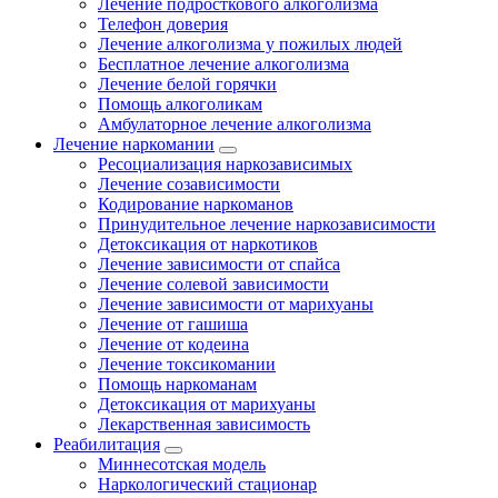
Лечение подросткового алкоголизма
Телефон доверия
Лечение алкоголизма у пожилых людей
Бесплатное лечение алкоголизма
Лечение белой горячки
Помощь алкоголикам
Амбулаторное лечение алкоголизма
Лечение наркомании
Ресоциализация наркозависимых
Лечение созависимости
Кодирование наркоманов
Принудительное лечение наркозависимости
Детоксикация от наркотиков
Лечение зависимости от спайса
Лечение солевой зависимости
Лечение зависимости от марихуаны
Лечение от гашиша
Лечение от кодеина
Лечение токсикомании
Помощь наркоманам
Детоксикация от марихуаны
Лекарственная зависимость
Реабилитация
Миннесотская модель
Наркологический стационар