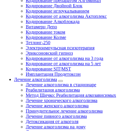
Кодирование препаратом Алгоминал
Кодирование Двойной Блок
Кодирование иглоукалыванием
Кодирование от алкоголизма Актоплекс
Кодирование Алкоблокада
Витамерц Депо
Кодирование током
Кодирование Колме
Тетлонг-250
Электроимпульсная психотерапия
Эриксоновский гипноз
Кодирование от алкоголизма на 3 года
Кодирование от алкоголизма на 5 лет
Кодирование SIT|MST
Имплантация Продетоксон
Лечение алкоголизма
Лечение алкоголизма в стационаре
Реабилитация алкоголизма
Метод Шичко: Реабилитация алкозависимых
Лечение хронического алкоголизма
Лечение женского алкоголизма
Принудительное лечение алкоголизма
Лечение пивного алкоголизма
Детоксикация от алкоголя
Лечение алкоголизма на дому