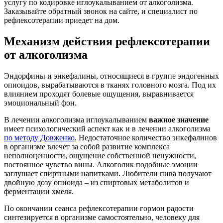
услугу по кодировке иглоукалыванием от алкоголизма.
Заказывайте обратный звонок на сайте, и специалист по
рефлексотерапии приедет на дом.
Механизм действия рефлексотерапии
от алкоголизма
Эндорфины и энкефалины, относящиеся в группе эндогенных
опиоидов, вырабатываются в тканях головного мозга. Под их
влиянием проходят болевые ощущения, выравнивается
эмоциональный фон.
В лечении алкоголизма иглоукалыванием
важное значение
имеет психологический аспект как и в лечении алкоголизма
по методу Довженко
. Недостаточное количество энкефалинов
в организме влечет за собой развитие комплекса
неполноценности, ощущение собственной ненужности,
постоянное чувство вины. Алкоголик подобные эмоции
заглушает спиртными напитками. Любители пива получают
двойную дозу опиоида – из спиртовых метаболитов и
ферментации хмеля.
По окончании сеанса рефлексотерапии гормон радости
синтезируется в организме самостоятельно, человеку для