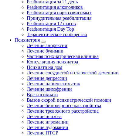
Реабилитация за 21 день
Реабилитация алкоголиков
Реабилитация наркозависимых
Принудительная реабилитация
Реабилитация 12 шагов
Реабилитация Day Top
Терапевтическое сообщество
Психиатрия
Лечение анорексии
Лечение булимии
Частная психиатрическая клиника
Консультация психиатра
Психиатр на дом
Лечение сосудистой и старческой деменции
Лечение депрессии
Лечение панических атак
Лечение шизофрении
Врач-психиатр
Вызов скорой психиатрической помощи
Лечение биполярного расстройства
Лечение тревожного расстройства
Лечение психоза
Лечение игромании
Лечение лудомании
Лечение ПТСР