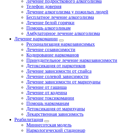
Лечение подросткового алкоголизма
Телефон доверия
Лечение алкоголизма у пожилых людей
Бесплатное лечение алкоголизма
Лечение белой горячки
Помощь алкоголикам
Амбулаторное лечение алкоголизма
Лечение наркомании
Ресоциализация наркозависимых
Лечение созависимости
Кодирование наркоманов
Принудительное лечение наркозависимости
Детоксикация от наркотиков
Лечение зависимости от спайса
Лечение солевой зависимости
Лечение зависимости от марихуаны
Лечение от гашиша
Лечение от кодеина
Лечение токсикомании
Помощь наркоманам
Детоксикация от марихуаны
Лекарственная зависимость
Реабилитация
Миннесотская модель
Наркологический стационар