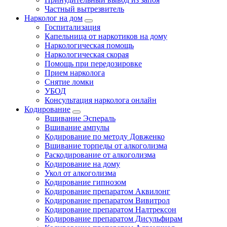
Частный вытрезвитель
Нарколог на дом
Госпитализация
Капельница от наркотиков на дому
Наркологическая помощь
Наркологическая скорая
Помощь при передозировке
Прием нарколога
Снятие ломки
УБОД
Консультация нарколога онлайн
Кодирование
Вшивание Эспераль
Вшивание ампулы
Кодирование по методу Довженко
Вшивание торпеды от алкоголизма
Раскодирование от алкоголизма
Кодирование на дому
Укол от алкоголизма
Кодирование гипнозом
Кодирование препаратом Аквилонг
Кодирование препаратом Вивитрол
Кодирование препаратом Налтрексон
Кодирование препаратом Дисульфирам