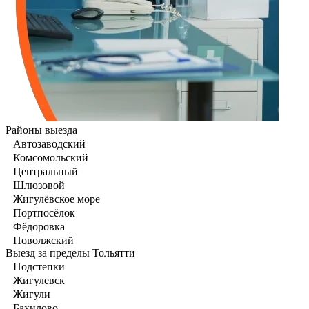
Районы выезда
Автозаводский
Комсомольский
Центральный
Шлюзовой
Жигулёвское море
Портпосёлок
Фёдоровка
Поволжский
Выезд за пределы Тольятти
Подстепки
Жигулевск
Жигули
Бахилово