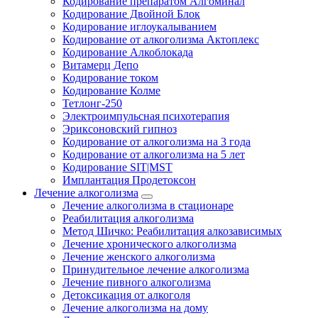
Кодирование препаратом Алгоминал
Кодирование Двойной Блок
Кодирование иглоукалыванием
Кодирование от алкоголизма Актоплекс
Кодирование Алкоблокада
Витамерц Депо
Кодирование током
Кодирование Колме
Тетлонг-250
Электроимпульсная психотерапия
Эриксоновский гипноз
Кодирование от алкоголизма на 3 года
Кодирование от алкоголизма на 5 лет
Кодирование SIT|MST
Имплантация Продетоксон
Лечение алкоголизма
Лечение алкоголизма в стационаре
Реабилитация алкоголизма
Метод Шичко: Реабилитация алкозависимых
Лечение хронического алкоголизма
Лечение женского алкоголизма
Принудительное лечение алкоголизма
Лечение пивного алкоголизма
Детоксикация от алкоголя
Лечение алкоголизма на дому