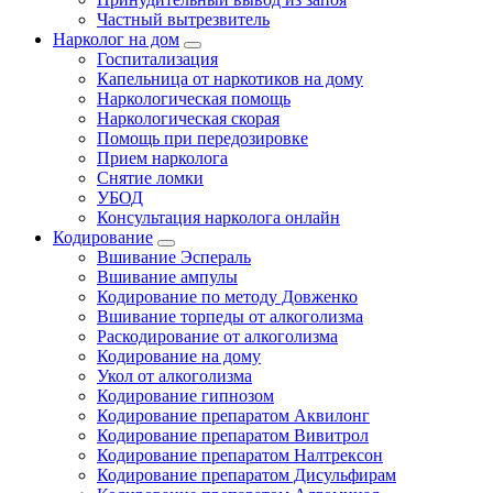
Частный вытрезвитель
Нарколог на дом
Госпитализация
Капельница от наркотиков на дому
Наркологическая помощь
Наркологическая скорая
Помощь при передозировке
Прием нарколога
Снятие ломки
УБОД
Консультация нарколога онлайн
Кодирование
Вшивание Эспераль
Вшивание ампулы
Кодирование по методу Довженко
Вшивание торпеды от алкоголизма
Раскодирование от алкоголизма
Кодирование на дому
Укол от алкоголизма
Кодирование гипнозом
Кодирование препаратом Аквилонг
Кодирование препаратом Вивитрол
Кодирование препаратом Налтрексон
Кодирование препаратом Дисульфирам