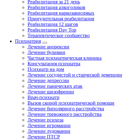
Реабилитация за 21 день
Реабилитация алкоголиков
Реабилитация наркозависимых
Принудительная реабилитация
Реабилитация 12 шагов
Реабилитация Day Top
Терапевтическое сообщество
Психиатрия
Лечение анорексии
Лечение булимии
Частная психиатрическая клиника
Консультация психиатра
Психиатр на дом
Лечение сосудистой и старческой деменции
Лечение депрессии
Лечение панических атак
Лечение шизофрении
Врач-психиатр
Вызов скорой психиатрической помощи
Лечение биполярного расстройства
Лечение тревожного расстройства
Лечение психоза
Лечение игромании
Лечение лудомании
Лечение ПТСР