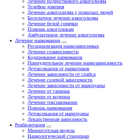
Лечение подросткового алкоголизма
Телефон доверия
Лечение алкоголизма у пожилых людей
Бесплатное лечение алкоголизма
Лечение белой горячки
Помощь алкоголикам
Амбулаторное лечение алкоголизма
Лечение наркомании
Ресоциализация наркозависимых
Лечение созависимости
Кодирование наркоманов
Принудительное лечение наркозависимости
Детоксикация от наркотиков
Лечение зависимости от спайса
Лечение солевой зависимости
Лечение зависимости от марихуаны
Лечение от гашиша
Лечение от кодеина
Лечение токсикомании
Помощь наркоманам
Детоксикация от марихуаны
Лекарственная зависимость
Реабилитация
Миннесотская модель
Наркологический стационар