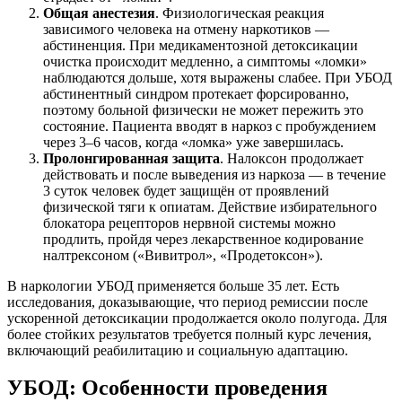
Общая анестезия
. Физиологическая реакция
зависимого человека на отмену наркотиков —
абстиненция. При медикаментозной детоксикации
очистка происходит медленно, а симптомы «ломки»
наблюдаются дольше, хотя выражены слабее. При УБОД
абстинентный синдром протекает форсированно,
поэтому больной физически не может пережить это
состояние. Пациента вводят в наркоз с пробуждением
через 3–6 часов, когда «ломка» уже завершилась.
Пролонгированная защита
. Налоксон продолжает
действовать и после выведения из наркоза — в течение
3 суток человек будет защищён от проявлений
физической тяги к опиатам. Действие избирательного
блокатора рецепторов нервной системы можно
продлить, пройдя через лекарственное кодирование
налтрексоном («Вивитрол», «Продетоксон»).
В наркологии УБОД применяется больше 35 лет. Есть
исследования, доказывающие, что период ремиссии после
ускоренной детоксикации продолжается около полугода. Для
более стойких результатов требуется полный курс лечения,
включающий реабилитацию и социальную адаптацию.
УБОД: Особенности проведения