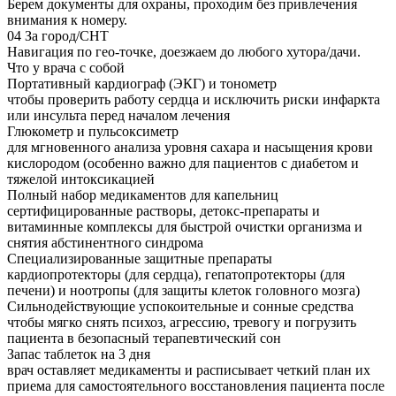
Берем документы для охраны, проходим без привлечения
внимания к номеру.
04
За город/СНТ
Навигация по гео-точке, доезжаем до любого хутора/дачи.
Что у врача с собой
Портативный кардиограф (ЭКГ) и тонометр
чтобы проверить работу сердца и исключить риски инфаркта
или инсульта перед началом лечения
Глюкометр и пульсоксиметр
для мгновенного анализа уровня сахара и насыщения крови
кислородом (особенно важно для пациентов с диабетом и
тяжелой интоксикацией
Полный набор медикаментов для капельниц
сертифицированные растворы, детокс-препараты и
витаминные комплексы для быстрой очистки организма и
снятия абстинентного синдрома
Специализированные защитные препараты
кардиопротекторы (для сердца), гепатопротекторы (для
печени) и ноотропы (для защиты клеток головного мозга)
Сильнодействующие успокоительные и сонные средства
чтобы мягко снять психоз, агрессию, тревогу и погрузить
пациента в безопасный терапевтический сон
Запас таблеток на 3 дня
врач оставляет медикаменты и расписывает четкий план их
приема для самостоятельного восстановления пациента после