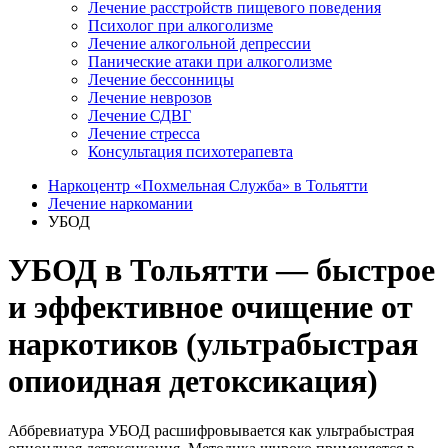
Лечение расстройств пищевого поведения
Психолог при алкоголизме
Лечение алкогольной депрессии
Панические атаки при алкоголизме
Лечение бессонницы
Лечение неврозов
Лечение СДВГ
Лечение стресса
Консультация психотерапевта
Наркоцентр «Похмельная Служба» в Тольятти
Лечение наркомании
УБОД
УБОД в Тольятти — быстрое
и эффективное очищение от
наркотиков (ультрабыстрая
опиоидная детоксикация)
Аббревиатура УБОД расшифровывается как ультрабыстрая