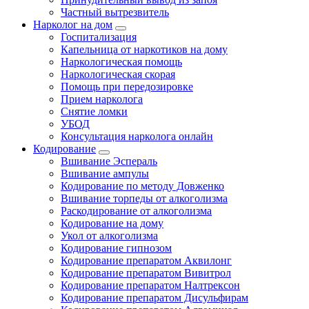
Частный вытрезвитель
Нарколог на дом
Госпитализация
Капельница от наркотиков на дому
Наркологическая помощь
Наркологическая скорая
Помощь при передозировке
Прием нарколога
Снятие ломки
УБОД
Консультация нарколога онлайн
Кодирование
Вшивание Эспераль
Вшивание ампулы
Кодирование по методу Довженко
Вшивание торпеды от алкоголизма
Раскодирование от алкоголизма
Кодирование на дому
Укол от алкоголизма
Кодирование гипнозом
Кодирование препаратом Аквилонг
Кодирование препаратом Вивитрол
Кодирование препаратом Налтрексон
Кодирование препаратом Дисульфирам