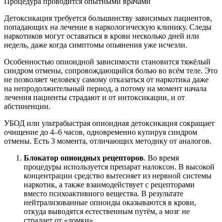
Процедура проводится опытными врачами
Детоксикация требуется большинству зависимых пациентов,
попадающих на лечение в наркологическую клинику. Следы
наркотиков могут оставаться в крови несколько дней или
недель, даже когда симптомы опьянения уже исчезли.
Особенностью опиоидной зависимости становится тяжёлый
синдром отмены, сопровождающийся болью во всём теле. Это
не позволяет человеку самому отказаться от наркотика даже
на непродолжительный период, а потому на момент начала
лечения пациенты страдают и от интоксикации, и от
абстиненции.
УБОД или ультрабыстрая опиоидная детоксикация сокращает
очищение до 4–6 часов, одновременно купируя синдром
отмены. Есть 3 момента, отличающих методику от аналогов.
Блокатор опиоидных рецепторов
. Во время
процедуры используется препарат налоксон. В высокой
концентрации средство вытесняет из нервной системы
наркотик, а также взаимодействует с рецепторами
вместо психоактивного вещества. В результате
нейтрализованные опиоиды оказываются в крови,
откуда выводятся естественным путём, а мозг не
страдает от «ломки».