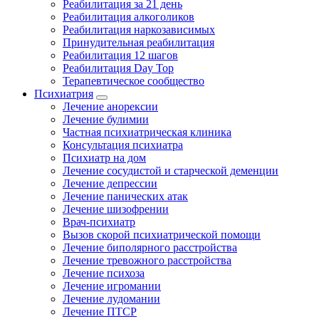
Реабилитация за 21 день
Реабилитация алкоголиков
Реабилитация наркозависимых
Принудительная реабилитация
Реабилитация 12 шагов
Реабилитация Day Top
Терапевтическое сообщество
Психиатрия
Лечение анорексии
Лечение булимии
Частная психиатрическая клиника
Консультация психиатра
Психиатр на дом
Лечение сосудистой и старческой деменции
Лечение депрессии
Лечение панических атак
Лечение шизофрении
Врач-психиатр
Вызов скорой психиатрической помощи
Лечение биполярного расстройства
Лечение тревожного расстройства
Лечение психоза
Лечение игромании
Лечение лудомании
Лечение ПТСР