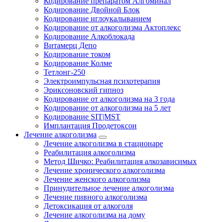
Кодирование препаратом Алгоминал
Кодирование Двойной Блок
Кодирование иглоукалыванием
Кодирование от алкоголизма Актоплекс
Кодирование Алкоблокада
Витамерц Депо
Кодирование током
Кодирование Колме
Тетлонг-250
Электроимпульсная психотерапия
Эриксоновский гипноз
Кодирование от алкоголизма на 3 года
Кодирование от алкоголизма на 5 лет
Кодирование SIT|MST
Имплантация Продетоксон
Лечение алкоголизма
Лечение алкоголизма в стационаре
Реабилитация алкоголизма
Метод Шичко: Реабилитация алкозависимых
Лечение хронического алкоголизма
Лечение женского алкоголизма
Принудительное лечение алкоголизма
Лечение пивного алкоголизма
Детоксикация от алкоголя
Лечение алкоголизма на дому