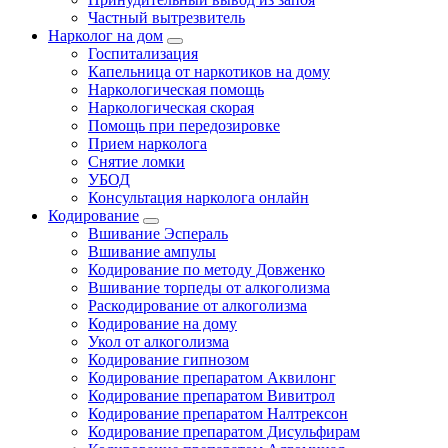
Частный вытрезвитель
Нарколог на дом
Госпитализация
Капельница от наркотиков на дому
Наркологическая помощь
Наркологическая скорая
Помощь при передозировке
Прием нарколога
Снятие ломки
УБОД
Консультация нарколога онлайн
Кодирование
Вшивание Эспераль
Вшивание ампулы
Кодирование по методу Довженко
Вшивание торпеды от алкоголизма
Раскодирование от алкоголизма
Кодирование на дому
Укол от алкоголизма
Кодирование гипнозом
Кодирование препаратом Аквилонг
Кодирование препаратом Вивитрол
Кодирование препаратом Налтрексон
Кодирование препаратом Дисульфирам