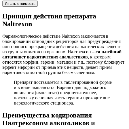
Узнать стоимость
Принцип действия препарата
Naltrexon
Фармакологическое действие Naltrexon заключается в
блокировании опиоидных рецепторов для предупреждения
или полного прекращения действия наркотических веществ
из группы опиатов на организм. Налтрексон –
сильнейший
антагонист наркотических анальгетиков
, к которым
относятся морфин, героин, метадон и т.д., поэтому блокирует
эффект эйфории от приема этих веществ, делает прием
наркотиков опиатной группы бессмысленным.
Препарат поставляется в таблетированной форме
и в виде имплантата. Вариант для подкожного
вшивания (имплантат) предпочтительнее,
поскольку основная часть терапии проходит вне
наркологического стационара.
Преимущества кодирования
Налтрексоном алкоголиков и