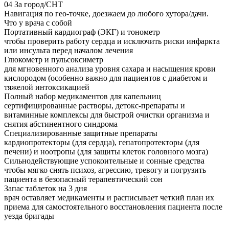
04
За город/СНТ
Навигация по гео-точке, доезжаем до любого хутора/дачи.
Что у врача с собой
Портативный кардиограф (ЭКГ) и тонометр
чтобы проверить работу сердца и исключить риски инфаркта
или инсульта перед началом лечения
Глюкометр и пульсоксиметр
для мгновенного анализа уровня сахара и насыщения крови
кислородом (особенно важно для пациентов с диабетом и
тяжелой интоксикацией
Полный набор медикаментов для капельниц
сертифицированные растворы, детокс-препараты и
витаминные комплексы для быстрой очистки организма и
снятия абстинентного синдрома
Специализированные защитные препараты
кардиопротекторы (для сердца), гепатопротекторы (для
печени) и ноотропы (для защиты клеток головного мозга)
Сильнодействующие успокоительные и сонные средства
чтобы мягко снять психоз, агрессию, тревогу и погрузить
пациента в безопасный терапевтический сон
Запас таблеток на 3 дня
врач оставляет медикаменты и расписывает четкий план их
приема для самостоятельного восстановления пациента после
уезда бригады