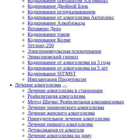
Кодирование препаратом Алгоминал
Кодирование Двойной Блок
Кодирование иглоукалыванием
Кодирование от алкоголизма Актоплекс
Кодирование Алкоблокада
Витамерц Депо
Кодирование током
Кодирование Колме
Тетлонг-250
Электроимпульсная психотерапия
Эриксоновский гипноз
Кодирование от алкоголизма на 3 года
Кодирование от алкоголизма на 5 лет
Кодирование SIT|MST
Имплантация Продетоксон
Лечение алкоголизма
Лечение алкоголизма в стационаре
Реабилитация алкоголизма
Метод Шичко: Реабилитация алкозависимых
Лечение хронического алкоголизма
Лечение женского алкоголизма
Принудительное лечение алкоголизма
Лечение пивного алкоголизма
Детоксикация от алкоголя
Лечение алкоголизма на дому