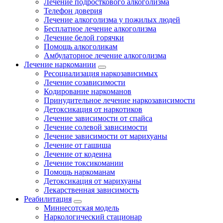
Лечение подросткового алкоголизма
Телефон доверия
Лечение алкоголизма у пожилых людей
Бесплатное лечение алкоголизма
Лечение белой горячки
Помощь алкоголикам
Амбулаторное лечение алкоголизма
Лечение наркомании
Ресоциализация наркозависимых
Лечение созависимости
Кодирование наркоманов
Принудительное лечение наркозависимости
Детоксикация от наркотиков
Лечение зависимости от спайса
Лечение солевой зависимости
Лечение зависимости от марихуаны
Лечение от гашиша
Лечение от кодеина
Лечение токсикомании
Помощь наркоманам
Детоксикация от марихуаны
Лекарственная зависимость
Реабилитация
Миннесотская модель
Наркологический стационар