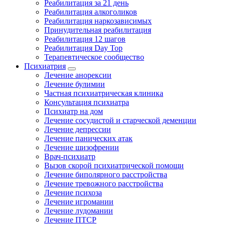
Реабилитация за 21 день
Реабилитация алкоголиков
Реабилитация наркозависимых
Принудительная реабилитация
Реабилитация 12 шагов
Реабилитация Day Top
Терапевтическое сообщество
Психиатрия
Лечение анорексии
Лечение булимии
Частная психиатрическая клиника
Консультация психиатра
Психиатр на дом
Лечение сосудистой и старческой деменции
Лечение депрессии
Лечение панических атак
Лечение шизофрении
Врач-психиатр
Вызов скорой психиатрической помощи
Лечение биполярного расстройства
Лечение тревожного расстройства
Лечение психоза
Лечение игромании
Лечение лудомании
Лечение ПТСР