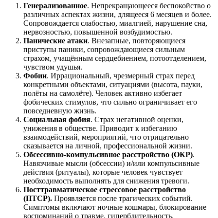
Генерализованное
. Непрекращающееся беспокойство о
различных аспектах жизни, длящееся 6 месяцев и более.
Сопровождается слабостью, миалгией, нарушение сна,
нервозностью, повышенной возбудимостью.
Панические атаки
. Внезапные, повторяющиеся
приступы паники, сопровождающиеся сильным
страхом, учащённым сердцебиением, потоотделением,
чувством удушья.
Фобии
. Иррациональный, чрезмерный страх перед
конкретными объектами, ситуациями (высота, пауки,
полёты на самолёте). Человек активно избегает
фобических стимулов, что сильно ограничивает его
повседневную жизнь.
Социальная фобия
. Страх негативной оценки,
унижения в обществе. Приводит к избеганию
взаимодействий, мероприятий, что отрицательно
сказывается на личной, профессиональной жизни.
Обсессивно-компульсивное расстройство (ОКР)
.
Навязчивые мысли (обсессии) и/или компульсивные
действия (ритуалы), которые человек чувствует
необходимость выполнять для снижения тревоги.
Посттравматическое стрессовое расстройство
(ПТСР).
Проявляется после трагических событий.
Симптомы включают ночные кошмары, блокирование
воспоминаний о травме, гипербдительность.