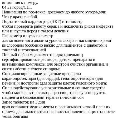
внимания к номеру.
04
За город/СНТ
Навигация по гео-точке, доезжаем до любого хутора/дачи.
Что у врача с собой
Портативный кардиограф (ЭКГ) и тонометр
чтобы проверить работу сердца и исключить риски инфаркта
или инсульта перед началом лечения
Глюкометр и пульсоксиметр
для мгновенного анализа уровня сахара и насыщения крови
кислородом (особенно важно для пациентов с диабетом и
тяжелой интоксикацией
Полный набор медикаментов для капельниц
сертифицированные растворы, детокс-препараты и
витаминные комплексы для быстрой очистки организма и
снятия абстинентного синдрома
Специализированные защитные препараты
кардиопротекторы (для сердца), гепатопротекторы (для
печени) и ноотропы (для защиты клеток головного мозга)
Сильнодействующие успокоительные и сонные средства
чтобы мягко снять психоз, агрессию, тревогу и погрузить
пациента в безопасный терапевтический сон
Запас таблеток на 3 дня
врач оставляет медикаменты и расписывает четкий план их
приема для самостоятельного восстановления пациента после
уезда бригады