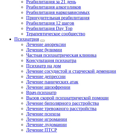
Реабилитация за 21 день
Реабилитация алкоголиков
Реабилитация наркозависимых
Принудительная реабилитация
Реабилитация 12 шагов
Реабилитация Day Top
Терапевтическое сообщество
Психиатрия
Лечение анорексии
Лечение булимии
Частная психиатрическая клиника
Консультация психиатра
Психиатр на дом
Лечение сосудистой и старческой деменции
Лечение депрессии
Лечение панических атак
Лечение шизофрении
Врач-психиатр
Вызов скорой психиатрической помощи
Лечение биполярного расстройства
Лечение тревожного расстройства
Лечение психоза
Лечение игромании
Лечение лудомании
Лечение ПТСР