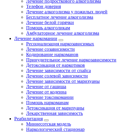
Лечение подросткового алкоголизма
Телефон доверия
Лечение алкоголизма у пожилых людей
Бесплатное лечение алкоголизма
Лечение белой горячки
Помощь алкоголикам
Амбулаторное лечение алкоголизма
Лечение наркомании
Ресоциализация наркозависимых
Лечение созависимости
Кодирование наркоманов
Принудительное лечение наркозависимости
Детоксикация от наркотиков
Лечение зависимости от спайса
Лечение солевой зависимости
Лечение зависимости от марихуаны
Лечение от гашиша
Лечение от кодеина
Лечение токсикомании
Помощь наркоманам
Детоксикация от марихуаны
Лекарственная зависимость
Реабилитация
Миннесотская модель
Наркологический стационар