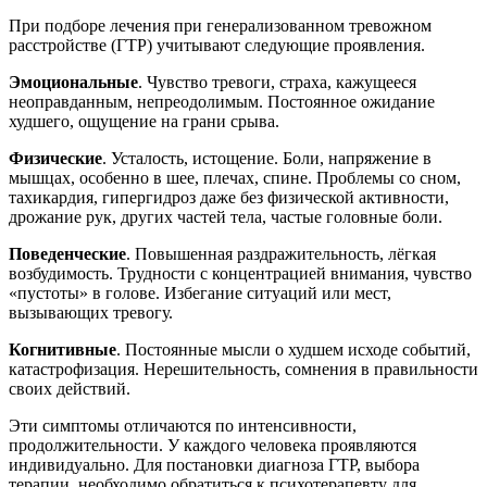
При подборе лечения при генерализованном тревожном
расстройстве (ГТР) учитывают следующие проявления.
Эмоциональные
. Чувство тревоги, страха, кажущееся
неоправданным, непреодолимым. Постоянное ожидание
худшего, ощущение на грани срыва.
Физические
. Усталость, истощение. Боли, напряжение в
мышцах, особенно в шее, плечах, спине. Проблемы со сном,
тахикардия, гипергидроз даже без физической активности,
дрожание рук, других частей тела, частые головные боли.
Поведенческие
. Повышенная раздражительность, лёгкая
возбудимость. Трудности с концентрацией внимания, чувство
«пустоты» в голове. Избегание ситуаций или мест,
вызывающих тревогу.
Когнитивные
. Постоянные мысли о худшем исходе событий,
катастрофизация. Нерешительность, сомнения в правильности
своих действий.
Эти симптомы отличаются по интенсивности,
продолжительности. У каждого человека проявляются
индивидуально. Для постановки диагноза ГТР, выбора
терапии, необходимо обратиться к психотерапевту для