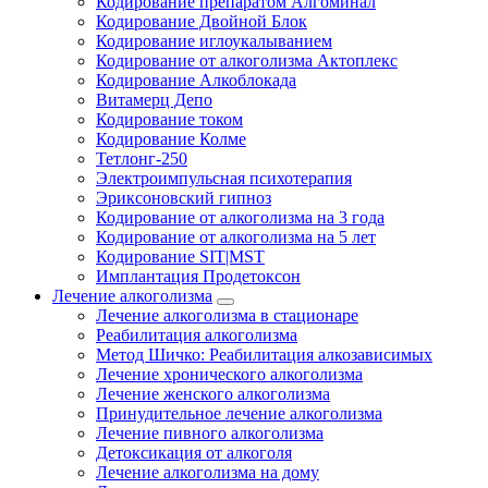
Кодирование препаратом Алгоминал
Кодирование Двойной Блок
Кодирование иглоукалыванием
Кодирование от алкоголизма Актоплекс
Кодирование Алкоблокада
Витамерц Депо
Кодирование током
Кодирование Колме
Тетлонг-250
Электроимпульсная психотерапия
Эриксоновский гипноз
Кодирование от алкоголизма на 3 года
Кодирование от алкоголизма на 5 лет
Кодирование SIT|MST
Имплантация Продетоксон
Лечение алкоголизма
Лечение алкоголизма в стационаре
Реабилитация алкоголизма
Метод Шичко: Реабилитация алкозависимых
Лечение хронического алкоголизма
Лечение женского алкоголизма
Принудительное лечение алкоголизма
Лечение пивного алкоголизма
Детоксикация от алкоголя
Лечение алкоголизма на дому