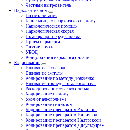
Частный вытрезвитель
Нарколог на дом
Госпитализация
Капельница от наркотиков на дому
Наркологическая помощь
Наркологическая скорая
Помощь при передозировке
Прием нарколога
Снятие ломки
УБОД
Консультация нарколога онлайн
Кодирование
Вшивание Эспераль
Вшивание ампулы
Кодирование по методу Довженко
Вшивание торпеды от алкоголизма
Раскодирование от алкоголизма
Кодирование на дому
Укол от алкоголизма
Кодирование гипнозом
Кодирование препаратом Аквилонг
Кодирование препаратом Вивитрол
Кодирование препаратом Налтрексон
Кодирование препаратом Дисульфирам