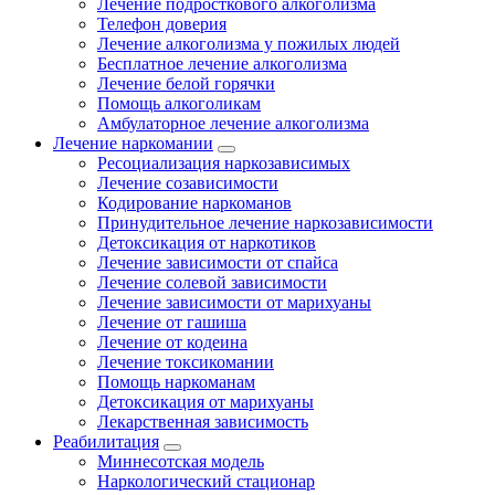
Лечение подросткового алкоголизма
Телефон доверия
Лечение алкоголизма у пожилых людей
Бесплатное лечение алкоголизма
Лечение белой горячки
Помощь алкоголикам
Амбулаторное лечение алкоголизма
Лечение наркомании
Ресоциализация наркозависимых
Лечение созависимости
Кодирование наркоманов
Принудительное лечение наркозависимости
Детоксикация от наркотиков
Лечение зависимости от спайса
Лечение солевой зависимости
Лечение зависимости от марихуаны
Лечение от гашиша
Лечение от кодеина
Лечение токсикомании
Помощь наркоманам
Детоксикация от марихуаны
Лекарственная зависимость
Реабилитация
Миннесотская модель
Наркологический стационар