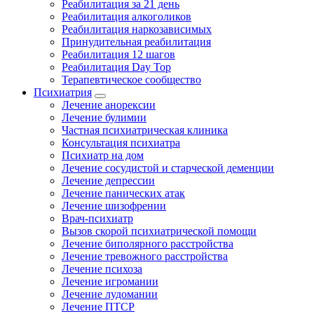
Реабилитация за 21 день
Реабилитация алкоголиков
Реабилитация наркозависимых
Принудительная реабилитация
Реабилитация 12 шагов
Реабилитация Day Top
Терапевтическое сообщество
Психиатрия
Лечение анорексии
Лечение булимии
Частная психиатрическая клиника
Консультация психиатра
Психиатр на дом
Лечение сосудистой и старческой деменции
Лечение депрессии
Лечение панических атак
Лечение шизофрении
Врач-психиатр
Вызов скорой психиатрической помощи
Лечение биполярного расстройства
Лечение тревожного расстройства
Лечение психоза
Лечение игромании
Лечение лудомании
Лечение ПТСР