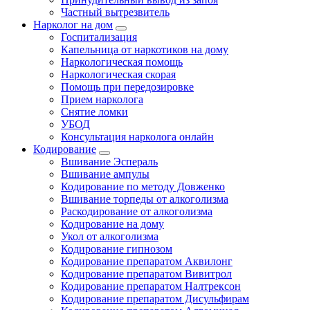
Частный вытрезвитель
Нарколог на дом
Госпитализация
Капельница от наркотиков на дому
Наркологическая помощь
Наркологическая скорая
Помощь при передозировке
Прием нарколога
Снятие ломки
УБОД
Консультация нарколога онлайн
Кодирование
Вшивание Эспераль
Вшивание ампулы
Кодирование по методу Довженко
Вшивание торпеды от алкоголизма
Раскодирование от алкоголизма
Кодирование на дому
Укол от алкоголизма
Кодирование гипнозом
Кодирование препаратом Аквилонг
Кодирование препаратом Вивитрол
Кодирование препаратом Налтрексон
Кодирование препаратом Дисульфирам