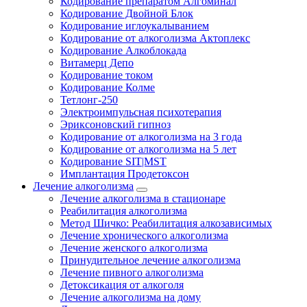
Кодирование препаратом Алгоминал
Кодирование Двойной Блок
Кодирование иглоукалыванием
Кодирование от алкоголизма Актоплекс
Кодирование Алкоблокада
Витамерц Депо
Кодирование током
Кодирование Колме
Тетлонг-250
Электроимпульсная психотерапия
Эриксоновский гипноз
Кодирование от алкоголизма на 3 года
Кодирование от алкоголизма на 5 лет
Кодирование SIT|MST
Имплантация Продетоксон
Лечение алкоголизма
Лечение алкоголизма в стационаре
Реабилитация алкоголизма
Метод Шичко: Реабилитация алкозависимых
Лечение хронического алкоголизма
Лечение женского алкоголизма
Принудительное лечение алкоголизма
Лечение пивного алкоголизма
Детоксикация от алкоголя
Лечение алкоголизма на дому