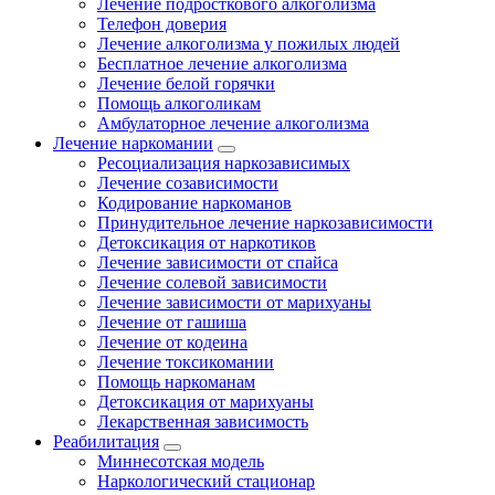
Лечение подросткового алкоголизма
Телефон доверия
Лечение алкоголизма у пожилых людей
Бесплатное лечение алкоголизма
Лечение белой горячки
Помощь алкоголикам
Амбулаторное лечение алкоголизма
Лечение наркомании
Ресоциализация наркозависимых
Лечение созависимости
Кодирование наркоманов
Принудительное лечение наркозависимости
Детоксикация от наркотиков
Лечение зависимости от спайса
Лечение солевой зависимости
Лечение зависимости от марихуаны
Лечение от гашиша
Лечение от кодеина
Лечение токсикомании
Помощь наркоманам
Детоксикация от марихуаны
Лекарственная зависимость
Реабилитация
Миннесотская модель
Наркологический стационар