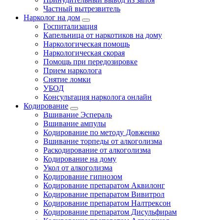
Частный вытрезвитель
Нарколог на дом
Госпитализация
Капельница от наркотиков на дому
Наркологическая помощь
Наркологическая скорая
Помощь при передозировке
Прием нарколога
Снятие ломки
УБОД
Консультация нарколога онлайн
Кодирование
Вшивание Эспераль
Вшивание ампулы
Кодирование по методу Довженко
Вшивание торпеды от алкоголизма
Раскодирование от алкоголизма
Кодирование на дому
Укол от алкоголизма
Кодирование гипнозом
Кодирование препаратом Аквилонг
Кодирование препаратом Вивитрол
Кодирование препаратом Налтрексон
Кодирование препаратом Дисульфирам