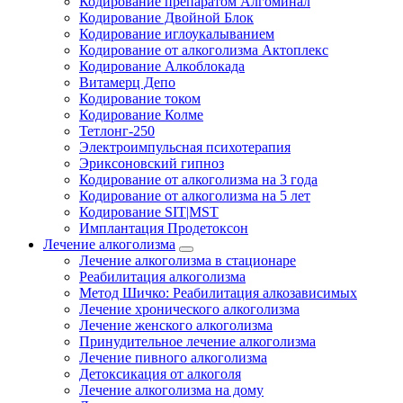
Кодирование препаратом Алгоминал
Кодирование Двойной Блок
Кодирование иглоукалыванием
Кодирование от алкоголизма Актоплекс
Кодирование Алкоблокада
Витамерц Депо
Кодирование током
Кодирование Колме
Тетлонг-250
Электроимпульсная психотерапия
Эриксоновский гипноз
Кодирование от алкоголизма на 3 года
Кодирование от алкоголизма на 5 лет
Кодирование SIT|MST
Имплантация Продетоксон
Лечение алкоголизма
Лечение алкоголизма в стационаре
Реабилитация алкоголизма
Метод Шичко: Реабилитация алкозависимых
Лечение хронического алкоголизма
Лечение женского алкоголизма
Принудительное лечение алкоголизма
Лечение пивного алкоголизма
Детоксикация от алкоголя
Лечение алкоголизма на дому