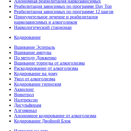
Анонимная реабилитация наркозависимых
Реабилитация зависимых по программе Day Top
Реабилитация зависимых по программе 12 шагов
Принудительное лечение и реабилитация
наркозависимых и алкоголиков
Наркологический стационар
Кодирование
Вшивание Эспераль
Вшивание ампулы
По методу Довженко
Вшивание торпеды от алкоголизма
Раскодирование от алкоголизма
Кодирование на дому
Укол от алкоголизма
Кодирование гипнозом
Аквилонг
Вивитрол
Налтрексон
Дисульфирам
Алгоминал
Анонимное кодирование от алкоголизма
Кодирование Двойной Блок
Нарколог на дом