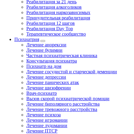
Реабилитация за 21 день
Реабилитация алкоголиков
Реабилитация наркозависимых
Принудительная реабилитация
Реабилитация 12 шагов
Реабилитация Day Top
Терапевтическое сообщество
Психиатрия
Лечение анорексии
Лечение булимии
Частная психиатрическая клиника
Консультация психиатра
Психиатр на дом
Лечение сосудистой и старческой деменции
Лечение депрессии
Лечение панических атак
Лечение шизофрении
Врач-психиатр
Вызов скорой психиатрической помощи
Лечение биполярного расстройства
Лечение тревожного расстройства
Лечение психоза
Лечение игромании
Лечение лудомании
Лечение ПТСР