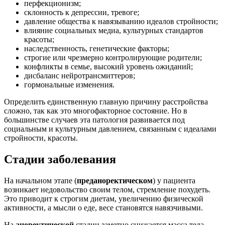
перфекционизм;
склонность к депрессии, тревоге;
давление общества к навязыванию идеалов стройности;
влияние социальных медиа, культурных стандартов
красоты;
наследственность, генетические факторы;
строгие или чрезмерно контролирующие родители;
конфликты в семье, высокий уровень ожиданий;
дисбаланс нейротрансмиттеров;
гормональные изменения.
Определить единственную главную причину расстройства
сложно, так как это многофакторное состояние. Но в
большинстве случаев эта патология развивается под
социальным и культурным давлением, связанным с идеалами
стройности, красоты.
Стадии заболевания
На начальном этапе (
преданоректическом
) у пациента
возникает недовольство своим телом, стремление похудеть.
Это приводит к строгим диетам, увеличению физической
активности, а мысли о еде, весе становятся навязчивыми.
На
аноректической
стадии заметно снижается масса тела.