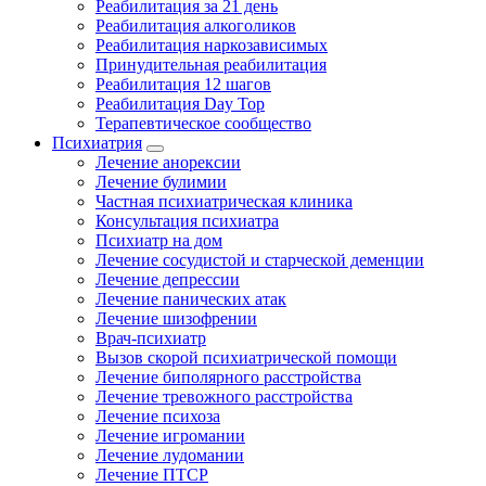
Реабилитация за 21 день
Реабилитация алкоголиков
Реабилитация наркозависимых
Принудительная реабилитация
Реабилитация 12 шагов
Реабилитация Day Top
Терапевтическое сообщество
Психиатрия
Лечение анорексии
Лечение булимии
Частная психиатрическая клиника
Консультация психиатра
Психиатр на дом
Лечение сосудистой и старческой деменции
Лечение депрессии
Лечение панических атак
Лечение шизофрении
Врач-психиатр
Вызов скорой психиатрической помощи
Лечение биполярного расстройства
Лечение тревожного расстройства
Лечение психоза
Лечение игромании
Лечение лудомании
Лечение ПТСР