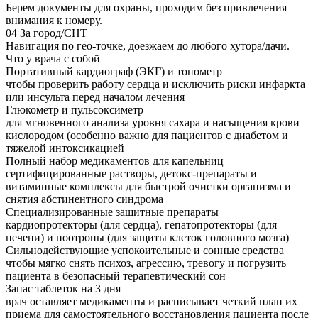
Берем документы для охраны, проходим без привлечения
внимания к номеру.
04
За город/СНТ
Навигация по гео-точке, доезжаем до любого хутора/дачи.
Что у врача с собой
Портативный кардиограф (ЭКГ) и тонометр
чтобы проверить работу сердца и исключить риски инфаркта
или инсульта перед началом лечения
Глюкометр и пульсоксиметр
для мгновенного анализа уровня сахара и насыщения крови
кислородом (особенно важно для пациентов с диабетом и
тяжелой интоксикацией
Полный набор медикаментов для капельниц
сертифицированные растворы, детокс-препараты и
витаминные комплексы для быстрой очистки организма и
снятия абстинентного синдрома
Специализированные защитные препараты
кардиопротекторы (для сердца), гепатопротекторы (для
печени) и ноотропы (для защиты клеток головного мозга)
Сильнодействующие успокоительные и сонные средства
чтобы мягко снять психоз, агрессию, тревогу и погрузить
пациента в безопасный терапевтический сон
Запас таблеток на 3 дня
врач оставляет медикаменты и расписывает четкий план их
приема для самостоятельного восстановления пациента после