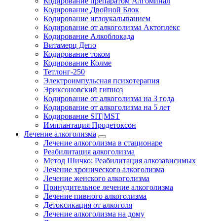
Кодирование препаратом Алгоминал
Кодирование Двойной Блок
Кодирование иглоукалыванием
Кодирование от алкоголизма Актоплекс
Кодирование Алкоблокада
Витамерц Депо
Кодирование током
Кодирование Колме
Тетлонг-250
Электроимпульсная психотерапия
Эриксоновский гипноз
Кодирование от алкоголизма на 3 года
Кодирование от алкоголизма на 5 лет
Кодирование SIT|MST
Имплантация Продетоксон
Лечение алкоголизма
Лечение алкоголизма в стационаре
Реабилитация алкоголизма
Метод Шичко: Реабилитация алкозависимых
Лечение хронического алкоголизма
Лечение женского алкоголизма
Принудительное лечение алкоголизма
Лечение пивного алкоголизма
Детоксикация от алкоголя
Лечение алкоголизма на дому