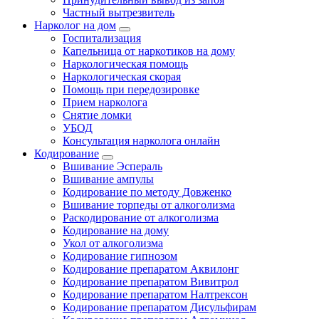
Частный вытрезвитель
Нарколог на дом
Госпитализация
Капельница от наркотиков на дому
Наркологическая помощь
Наркологическая скорая
Помощь при передозировке
Прием нарколога
Снятие ломки
УБОД
Консультация нарколога онлайн
Кодирование
Вшивание Эспераль
Вшивание ампулы
Кодирование по методу Довженко
Вшивание торпеды от алкоголизма
Раскодирование от алкоголизма
Кодирование на дому
Укол от алкоголизма
Кодирование гипнозом
Кодирование препаратом Аквилонг
Кодирование препаратом Вивитрол
Кодирование препаратом Налтрексон
Кодирование препаратом Дисульфирам