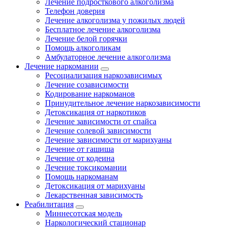
Лечение подросткового алкоголизма
Телефон доверия
Лечение алкоголизма у пожилых людей
Бесплатное лечение алкоголизма
Лечение белой горячки
Помощь алкоголикам
Амбулаторное лечение алкоголизма
Лечение наркомании
Ресоциализация наркозависимых
Лечение созависимости
Кодирование наркоманов
Принудительное лечение наркозависимости
Детоксикация от наркотиков
Лечение зависимости от спайса
Лечение солевой зависимости
Лечение зависимости от марихуаны
Лечение от гашиша
Лечение от кодеина
Лечение токсикомании
Помощь наркоманам
Детоксикация от марихуаны
Лекарственная зависимость
Реабилитация
Миннесотская модель
Наркологический стационар