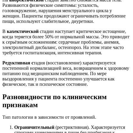
Развиваются физические симптомы: усталость,
головокружение, нарушения менструального цикла у
женщин. Пациенты продолжают ограничивать потребление
пищи, используют слабительное, диуретики.
В
кахектической
стадии наступает критическое истощение,
когда теряется более 50% от нормальной массы. Это приводит
к серьёзным осложнениям: сердечные проблемы, анемия,
электролитный дисбаланс, остеопороз. На этом этапе часто
требуется госпитализация, интенсивная терапия.
Редуктивная с
тадия (восстановление) характеризуется
постепенной нормализацией веса, возвращением к здоровому
питанию под медицинским наблюдением. По мере
выздоровления у пациента постепенно улучшается как
физическое, так и психическое состояние.
Разновидности по клиническим
признакам
Тип патологии в зависимости от проявлений.
Ограничительный
(рестриктивная). Характеризуется
строгими ущемлениями в пище без прибегания к