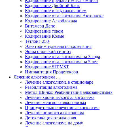
Кодирование препаратом Алгоминал
Кодирование Двойной Блок
Кодирование иглоукалыванием
Кодирование от алкоголизма Актоплекс
Кодирование Алкоблокада
Витамерц Депо
Кодирование током
Кодирование Колме
Тетлонг-250
Электроимпульсная психотерапия
Эриксоновский гипноз
Кодирование от алкоголизма на 3 года
Кодирование от алкоголизма на 5 лет
Кодирование SIT|MST
Имплантация Продетоксон
Лечение алкоголизма
Лечение алкоголизма в стационаре
Реабилитация алкоголизма
Метод Шичко: Реабилитация алкозависимых
Лечение хронического алкоголизма
Лечение женского алкоголизма
Принудительное лечение алкоголизма
Лечение пивного алкоголизма
Детоксикация от алкоголя
Лечение алкоголизма на дому