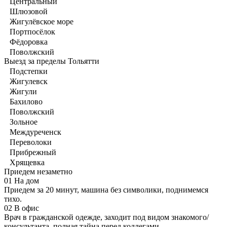
Центральный
Шлюзовой
Жигулёвское море
Портпосёлок
Фёдоровка
Поволжский
Выезд за пределы Тольятти
Подстепки
Жигулевск
Жигули
Бахилово
Поволжский
Зольное
Междуреченск
Переволоки
Прибрежный
Хрящевка
Приедем незаметно
01
На дом
Приедем за 20 минут, машина без символики, поднимемся
тихо.
02
В офис
Врач в гражданской одежде, заходит под видом знакомого/
консультанта, полная тайна перед коллегами.