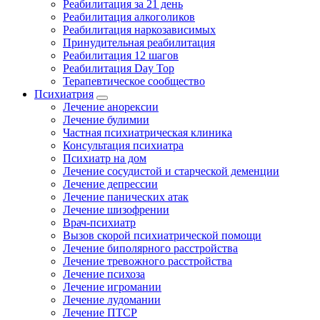
Реабилитация за 21 день
Реабилитация алкоголиков
Реабилитация наркозависимых
Принудительная реабилитация
Реабилитация 12 шагов
Реабилитация Day Top
Терапевтическое сообщество
Психиатрия
Лечение анорексии
Лечение булимии
Частная психиатрическая клиника
Консультация психиатра
Психиатр на дом
Лечение сосудистой и старческой деменции
Лечение депрессии
Лечение панических атак
Лечение шизофрении
Врач-психиатр
Вызов скорой психиатрической помощи
Лечение биполярного расстройства
Лечение тревожного расстройства
Лечение психоза
Лечение игромании
Лечение лудомании
Лечение ПТСР