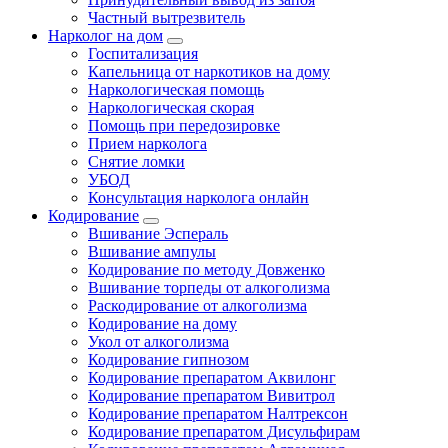
Частный вытрезвитель
Нарколог на дом
Госпитализация
Капельница от наркотиков на дому
Наркологическая помощь
Наркологическая скорая
Помощь при передозировке
Прием нарколога
Снятие ломки
УБОД
Консультация нарколога онлайн
Кодирование
Вшивание Эспераль
Вшивание ампулы
Кодирование по методу Довженко
Вшивание торпеды от алкоголизма
Раскодирование от алкоголизма
Кодирование на дому
Укол от алкоголизма
Кодирование гипнозом
Кодирование препаратом Аквилонг
Кодирование препаратом Вивитрол
Кодирование препаратом Налтрексон
Кодирование препаратом Дисульфирам