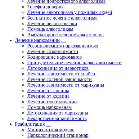
Лечение подросткового алкоголизма
Телефон доверия
Лечение алкоголизма у пожилых людей
Бесплатное лечение алкоголизма
Лечение белой горячки
Помощь алкоголикам
Амбулаторное лечение алкоголизма
Лечение наркомании
Ресоциализация наркозависимых
Лечение созависимости
Кодирование наркоманов
Принудительное лечение наркозависимости
Детоксикация от наркотиков
Лечение зависимости от спайса
Лечение солевой зависимости
Лечение зависимости от марихуаны
Лечение от гашиша
Лечение от кодеина
Лечение токсикомании
Помощь наркоманам
Детоксикация от марихуаны
Лекарственная зависимость
Реабилитация
Миннесотская модель
Наркологический стационар