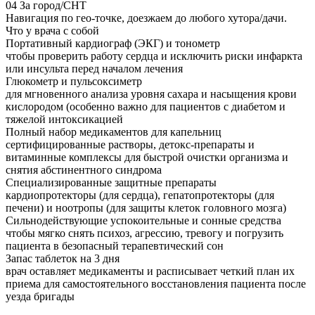
04
За город/СНТ
Навигация по гео-точке, доезжаем до любого хутора/дачи.
Что у врача с собой
Портативный кардиограф (ЭКГ) и тонометр
чтобы проверить работу сердца и исключить риски инфаркта
или инсульта перед началом лечения
Глюкометр и пульсоксиметр
для мгновенного анализа уровня сахара и насыщения крови
кислородом (особенно важно для пациентов с диабетом и
тяжелой интоксикацией
Полный набор медикаментов для капельниц
сертифицированные растворы, детокс-препараты и
витаминные комплексы для быстрой очистки организма и
снятия абстинентного синдрома
Специализированные защитные препараты
кардиопротекторы (для сердца), гепатопротекторы (для
печени) и ноотропы (для защиты клеток головного мозга)
Сильнодействующие успокоительные и сонные средства
чтобы мягко снять психоз, агрессию, тревогу и погрузить
пациента в безопасный терапевтический сон
Запас таблеток на 3 дня
врач оставляет медикаменты и расписывает четкий план их
приема для самостоятельного восстановления пациента после
уезда бригады