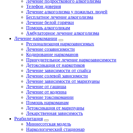
Лечение подросткового алкоголизма
Телефон доверия
Лечение алкоголизма у пожилых людей
Бесплатное лечение алкоголизма
Лечение белой горячки
Помощь алкоголикам
Амбулаторное лечение алкоголизма
Лечение наркомании
Ресоциализация наркозависимых
Лечение созависимости
Кодирование наркоманов
Принудительное лечение наркозависимости
Детоксикация от наркотиков
Лечение зависимости от спайса
Лечение солевой зависимости
Лечение зависимости от марихуаны
Лечение от гашиша
Лечение от кодеина
Лечение токсикомании
Помощь наркоманам
Детоксикация от марихуаны
Лекарственная зависимость
Реабилитация
Миннесотская модель
Наркологический стационар