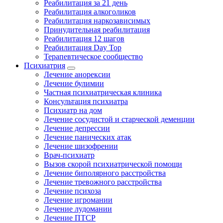
Реабилитация за 21 день
Реабилитация алкоголиков
Реабилитация наркозависимых
Принудительная реабилитация
Реабилитация 12 шагов
Реабилитация Day Top
Терапевтическое сообщество
Психиатрия
Лечение анорексии
Лечение булимии
Частная психиатрическая клиника
Консультация психиатра
Психиатр на дом
Лечение сосудистой и старческой деменции
Лечение депрессии
Лечение панических атак
Лечение шизофрении
Врач-психиатр
Вызов скорой психиатрической помощи
Лечение биполярного расстройства
Лечение тревожного расстройства
Лечение психоза
Лечение игромании
Лечение лудомании
Лечение ПТСР