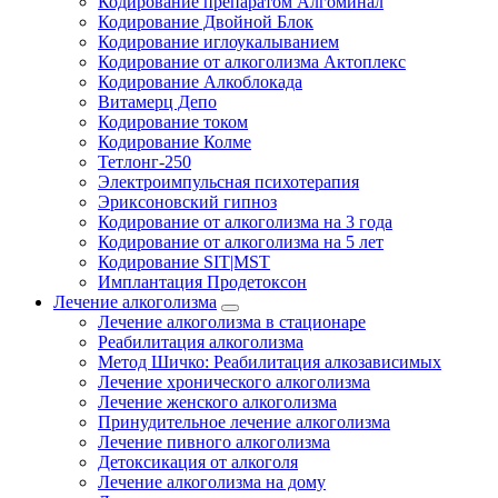
Кодирование препаратом Алгоминал
Кодирование Двойной Блок
Кодирование иглоукалыванием
Кодирование от алкоголизма Актоплекс
Кодирование Алкоблокада
Витамерц Депо
Кодирование током
Кодирование Колме
Тетлонг-250
Электроимпульсная психотерапия
Эриксоновский гипноз
Кодирование от алкоголизма на 3 года
Кодирование от алкоголизма на 5 лет
Кодирование SIT|MST
Имплантация Продетоксон
Лечение алкоголизма
Лечение алкоголизма в стационаре
Реабилитация алкоголизма
Метод Шичко: Реабилитация алкозависимых
Лечение хронического алкоголизма
Лечение женского алкоголизма
Принудительное лечение алкоголизма
Лечение пивного алкоголизма
Детоксикация от алкоголя
Лечение алкоголизма на дому