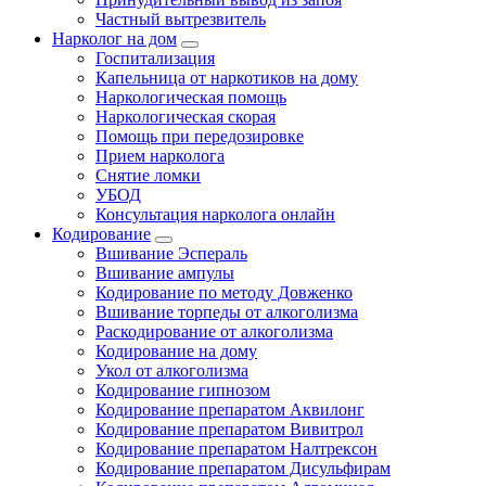
Частный вытрезвитель
Нарколог на дом
Госпитализация
Капельница от наркотиков на дому
Наркологическая помощь
Наркологическая скорая
Помощь при передозировке
Прием нарколога
Снятие ломки
УБОД
Консультация нарколога онлайн
Кодирование
Вшивание Эспераль
Вшивание ампулы
Кодирование по методу Довженко
Вшивание торпеды от алкоголизма
Раскодирование от алкоголизма
Кодирование на дому
Укол от алкоголизма
Кодирование гипнозом
Кодирование препаратом Аквилонг
Кодирование препаратом Вивитрол
Кодирование препаратом Налтрексон
Кодирование препаратом Дисульфирам