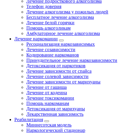
Лечение подросткового алкоголизма
Телефон доверия
Лечение алкоголизма у пожилых людей
Бесплатное лечение алкоголизма
Лечение белой горячки
Помощь алкоголикам
Амбулаторное лечение алкоголизма
Лечение наркомании
Ресоциализация наркозависимых
Лечение созависимости
Кодирование наркоманов
Принудительное лечение наркозависимости
Детоксикация от наркотиков
Лечение зависимости от спайса
Лечение солевой зависимости
Лечение зависимости от марихуаны
Лечение от гашиша
Лечение от кодеина
Лечение токсикомании
Помощь наркоманам
Детоксикация от марихуаны
Лекарственная зависимость
Реабилитация
Миннесотская модель
Наркологический стационар