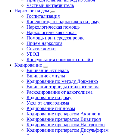
Частный вытрезвитель
Нарколог на дом
Госпитализация
Капельница от наркотиков на дому
Наркологическая помощь
Наркологическая скорая
Помощь при передозировке
Прием нарколога
Снятие ломки
УБОД
Консультация нарколога онлайн
Кодирование
Вшивание Эспераль
Вшивание ампулы
Кодирование по методу Довженко
Вшивание торпеды от алкоголизма
Раскодирование от алкоголизма
Кодирование на дому
Укол от алкоголизма
Кодирование гипнозом
Кодирование препаратом Аквилонг
Кодирование препаратом Вивитрол
Кодирование препаратом Налтрексон
Кодирование препаратом Дисульфирам