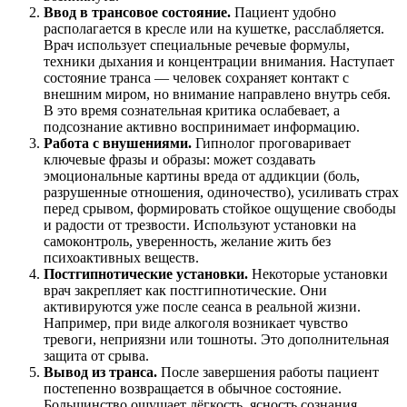
Ввод в трансовое состояние.
Пациент удобно
располагается в кресле или на кушетке, расслабляется.
Врач использует специальные речевые формулы,
техники дыхания и концентрации внимания. Наступает
состояние транса — человек сохраняет контакт с
внешним миром, но внимание направлено внутрь себя.
В это время сознательная критика ослабевает, а
подсознание активно воспринимает информацию.
Работа с внушениями.
Гипнолог проговаривает
ключевые фразы и образы: может создавать
эмоциональные картины вреда от аддикции (боль,
разрушенные отношения, одиночество), усиливать страх
перед срывом, формировать стойкое ощущение свободы
и радости от трезвости. Используют установки на
самоконтроль, уверенность, желание жить без
психоактивных веществ.
Постгипнотические установки.
Некоторые установки
врач закрепляет как постгипнотические. Они
активируются уже после сеанса в реальной жизни.
Например, при виде алкоголя возникает чувство
тревоги, неприязни или тошноты. Это дополнительная
защита от срыва.
Вывод из транса.
После завершения работы пациент
постепенно возвращается в обычное состояние.
Большинство ощущает лёгкость, ясность сознания,