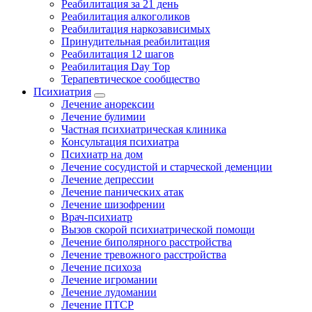
Реабилитация за 21 день
Реабилитация алкоголиков
Реабилитация наркозависимых
Принудительная реабилитация
Реабилитация 12 шагов
Реабилитация Day Top
Терапевтическое сообщество
Психиатрия
Лечение анорексии
Лечение булимии
Частная психиатрическая клиника
Консультация психиатра
Психиатр на дом
Лечение сосудистой и старческой деменции
Лечение депрессии
Лечение панических атак
Лечение шизофрении
Врач-психиатр
Вызов скорой психиатрической помощи
Лечение биполярного расстройства
Лечение тревожного расстройства
Лечение психоза
Лечение игромании
Лечение лудомании
Лечение ПТСР