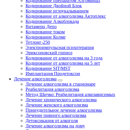
Кодирование препаратом Алгоминал
Кодирование Двойной Блок
Кодирование иглоукалыванием
Кодирование от алкоголизма Актоплекс
Кодирование Алкоблокада
Витамерц Депо
Кодирование током
Кодирование Колме
Тетлонг-250
Электроимпульсная психотерапия
Эриксоновский гипноз
Кодирование от алкоголизма на 3 года
Кодирование от алкоголизма на 5 лет
Кодирование SIT|MST
Имплантация Продетоксон
Лечение алкоголизма
Лечение алкоголизма в стационаре
Реабилитация алкоголизма
Метод Шичко: Реабилитация алкозависимых
Лечение хронического алкоголизма
Лечение женского алкоголизма
Принудительное лечение алкоголизма
Лечение пивного алкоголизма
Детоксикация от алкоголя
Лечение алкоголизма на дому