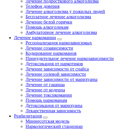
Лечение подросткового алкоголизма
Телефон доверия
Лечение алкоголизма у пожилых людей
Бесплатное лечение алкоголизма
Лечение белой горячки
Помощь алкоголикам
Амбулаторное лечение алкоголизма
Лечение наркомании
Ресоциализация наркозависимых
Лечение созависимости
Кодирование наркоманов
Принудительное лечение наркозависимости
Детоксикация от наркотиков
Лечение зависимости от спайса
Лечение солевой зависимости
Лечение зависимости от марихуаны
Лечение от гашиша
Лечение от кодеина
Лечение токсикомании
Помощь наркоманам
Детоксикация от марихуаны
Лекарственная зависимость
Реабилитация
Миннесотская модель
Наркологический стационар