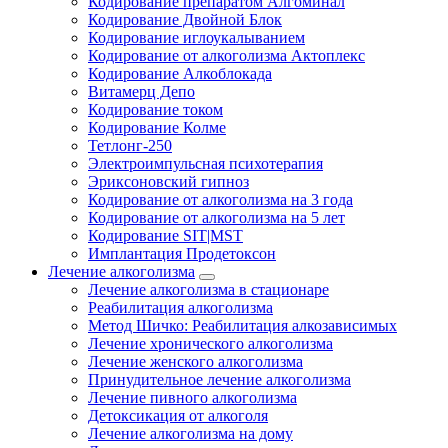
Кодирование препаратом Алгоминал
Кодирование Двойной Блок
Кодирование иглоукалыванием
Кодирование от алкоголизма Актоплекс
Кодирование Алкоблокада
Витамерц Депо
Кодирование током
Кодирование Колме
Тетлонг-250
Электроимпульсная психотерапия
Эриксоновский гипноз
Кодирование от алкоголизма на 3 года
Кодирование от алкоголизма на 5 лет
Кодирование SIT|MST
Имплантация Продетоксон
Лечение алкоголизма
Лечение алкоголизма в стационаре
Реабилитация алкоголизма
Метод Шичко: Реабилитация алкозависимых
Лечение хронического алкоголизма
Лечение женского алкоголизма
Принудительное лечение алкоголизма
Лечение пивного алкоголизма
Детоксикация от алкоголя
Лечение алкоголизма на дому