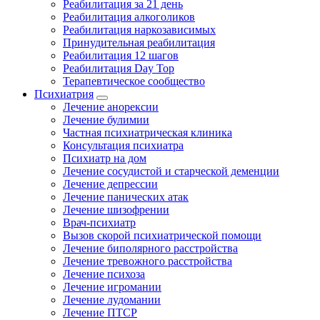
Реабилитация за 21 день
Реабилитация алкоголиков
Реабилитация наркозависимых
Принудительная реабилитация
Реабилитация 12 шагов
Реабилитация Day Top
Терапевтическое сообщество
Психиатрия
Лечение анорексии
Лечение булимии
Частная психиатрическая клиника
Консультация психиатра
Психиатр на дом
Лечение сосудистой и старческой деменции
Лечение депрессии
Лечение панических атак
Лечение шизофрении
Врач-психиатр
Вызов скорой психиатрической помощи
Лечение биполярного расстройства
Лечение тревожного расстройства
Лечение психоза
Лечение игромании
Лечение лудомании
Лечение ПТСР