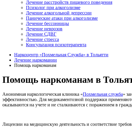
Лечение расстройств пищевого поведения
Психолог при алкоголизме
Лечение алкогольной депрессии
Панические атаки при алкоголизме
Лечение бессонницы
Лечение неврозов
Лечение СДВГ
Лечение стресса
Консультация психотерапевта
Наркоцентр «Похмельная Служба» в Тольятти
Лечение наркомании
Помощь наркоманам
Помощь наркоманам в Толья
Анонимная наркологическая клиника «
Похмельная служба
» за
эффективностью. Для медикаментозной поддержки применяютс
оказываются на учете и не сталкиваются с поражением в гражд
Лицензии на медицинскую деятельность и соответствие требо