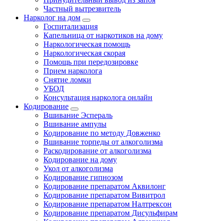
Частный вытрезвитель
Нарколог на дом
Госпитализация
Капельница от наркотиков на дому
Наркологическая помощь
Наркологическая скорая
Помощь при передозировке
Прием нарколога
Снятие ломки
УБОД
Консультация нарколога онлайн
Кодирование
Вшивание Эспераль
Вшивание ампулы
Кодирование по методу Довженко
Вшивание торпеды от алкоголизма
Раскодирование от алкоголизма
Кодирование на дому
Укол от алкоголизма
Кодирование гипнозом
Кодирование препаратом Аквилонг
Кодирование препаратом Вивитрол
Кодирование препаратом Налтрексон
Кодирование препаратом Дисульфирам