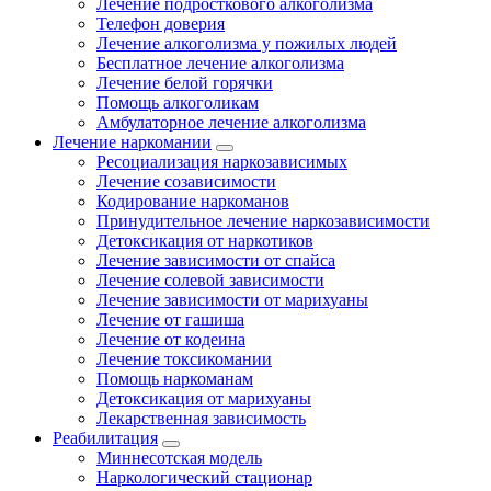
Лечение подросткового алкоголизма
Телефон доверия
Лечение алкоголизма у пожилых людей
Бесплатное лечение алкоголизма
Лечение белой горячки
Помощь алкоголикам
Амбулаторное лечение алкоголизма
Лечение наркомании
Ресоциализация наркозависимых
Лечение созависимости
Кодирование наркоманов
Принудительное лечение наркозависимости
Детоксикация от наркотиков
Лечение зависимости от спайса
Лечение солевой зависимости
Лечение зависимости от марихуаны
Лечение от гашиша
Лечение от кодеина
Лечение токсикомании
Помощь наркоманам
Детоксикация от марихуаны
Лекарственная зависимость
Реабилитация
Миннесотская модель
Наркологический стационар