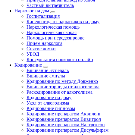
Частный вытрезвитель
Нарколог на дом
Госпитализация
Капельница от наркотиков на дому
Наркологическая помощь
Наркологическая скорая
Помощь при передозировке
Прием нарколога
Снятие ломки
УБОД
Консультация нарколога онлайн
Кодирование
Вшивание Эспераль
Вшивание ампулы
Кодирование по методу Довженко
Вшивание торпеды от алкоголизма
Раскодирование от алкоголизма
Кодирование на дому
Укол от алкоголизма
Кодирование гипнозом
Кодирование препаратом Аквилонг
Кодирование препаратом Вивитрол
Кодирование препаратом Налтрексон
Кодирование препаратом Дисульфирам