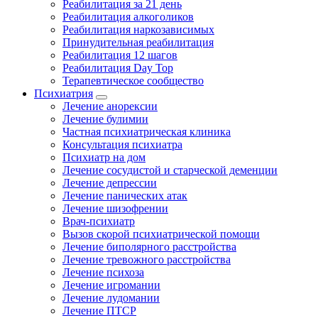
Реабилитация за 21 день
Реабилитация алкоголиков
Реабилитация наркозависимых
Принудительная реабилитация
Реабилитация 12 шагов
Реабилитация Day Top
Терапевтическое сообщество
Психиатрия
Лечение анорексии
Лечение булимии
Частная психиатрическая клиника
Консультация психиатра
Психиатр на дом
Лечение сосудистой и старческой деменции
Лечение депрессии
Лечение панических атак
Лечение шизофрении
Врач-психиатр
Вызов скорой психиатрической помощи
Лечение биполярного расстройства
Лечение тревожного расстройства
Лечение психоза
Лечение игромании
Лечение лудомании
Лечение ПТСР