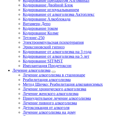
Кодирование препаратом Алгоминал
Кодирование Двойной Блок
Кодирование иглоукалыванием
Кодирование от алкоголизма Актоплекс
Кодирование Алкоблокада
Витамерц Депо
Кодирование током
Кодирование Колме
Тетлонг-250
Электроимпульсная психотерапия
Эриксоновский гипноз
Кодирование от алкоголизма на 3 года
Кодирование от алкоголизма на 5 лет
Кодирование SIT|MST
Имплантация Продетоксон
Лечение алкоголизма
Лечение алкоголизма в стационаре
Реабилитация алкоголизма
Метод Шичко: Реабилитация алкозависимых
Лечение хронического алкоголизма
Лечение женского алкоголизма
Принудительное лечение алкоголизма
Лечение пивного алкоголизма
Детоксикация от алкоголя
Лечение алкоголизма на дому