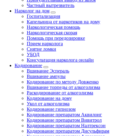
Частный вытрезвитель
Нарколог на дом
Госпитализация
Капельница от наркотиков на дому
Наркологическая помощь
Наркологическая скорая
Помощь при передозировке
Прием нарколога
Снятие ломки
УБОД
Консультация нарколога онлайн
Кодирование
Вшивание Эспераль
Вшивание ампулы
Кодирование по методу Довженко
Вшивание торпеды от алкоголизма
Раскодирование от алкоголизма
Кодирование на дому
Укол от алкоголизма
Кодирование гипнозом
Кодирование препаратом Аквилонг
Кодирование препаратом Вивитрол
Кодирование препаратом Налтрексон
Кодирование препаратом Дисульфирам