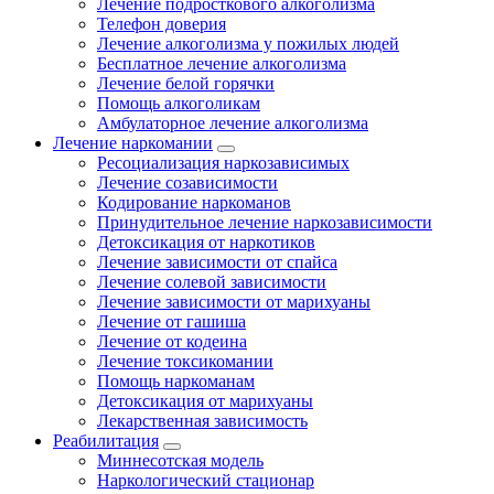
Лечение подросткового алкоголизма
Телефон доверия
Лечение алкоголизма у пожилых людей
Бесплатное лечение алкоголизма
Лечение белой горячки
Помощь алкоголикам
Амбулаторное лечение алкоголизма
Лечение наркомании
Ресоциализация наркозависимых
Лечение созависимости
Кодирование наркоманов
Принудительное лечение наркозависимости
Детоксикация от наркотиков
Лечение зависимости от спайса
Лечение солевой зависимости
Лечение зависимости от марихуаны
Лечение от гашиша
Лечение от кодеина
Лечение токсикомании
Помощь наркоманам
Детоксикация от марихуаны
Лекарственная зависимость
Реабилитация
Миннесотская модель
Наркологический стационар