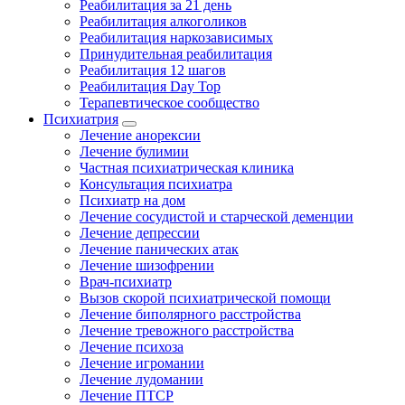
Реабилитация за 21 день
Реабилитация алкоголиков
Реабилитация наркозависимых
Принудительная реабилитация
Реабилитация 12 шагов
Реабилитация Day Top
Терапевтическое сообщество
Психиатрия
Лечение анорексии
Лечение булимии
Частная психиатрическая клиника
Консультация психиатра
Психиатр на дом
Лечение сосудистой и старческой деменции
Лечение депрессии
Лечение панических атак
Лечение шизофрении
Врач-психиатр
Вызов скорой психиатрической помощи
Лечение биполярного расстройства
Лечение тревожного расстройства
Лечение психоза
Лечение игромании
Лечение лудомании
Лечение ПТСР