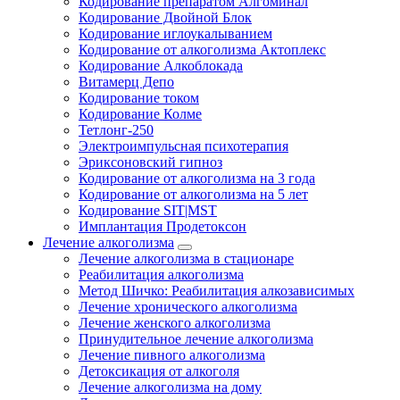
Кодирование препаратом Алгоминал
Кодирование Двойной Блок
Кодирование иглоукалыванием
Кодирование от алкоголизма Актоплекс
Кодирование Алкоблокада
Витамерц Депо
Кодирование током
Кодирование Колме
Тетлонг-250
Электроимпульсная психотерапия
Эриксоновский гипноз
Кодирование от алкоголизма на 3 года
Кодирование от алкоголизма на 5 лет
Кодирование SIT|MST
Имплантация Продетоксон
Лечение алкоголизма
Лечение алкоголизма в стационаре
Реабилитация алкоголизма
Метод Шичко: Реабилитация алкозависимых
Лечение хронического алкоголизма
Лечение женского алкоголизма
Принудительное лечение алкоголизма
Лечение пивного алкоголизма
Детоксикация от алкоголя
Лечение алкоголизма на дому