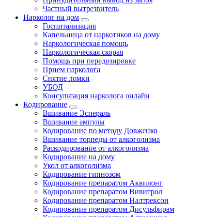
Частный вытрезвитель
Нарколог на дом
Госпитализация
Капельница от наркотиков на дому
Наркологическая помощь
Наркологическая скорая
Помощь при передозировке
Прием нарколога
Снятие ломки
УБОД
Консультация нарколога онлайн
Кодирование
Вшивание Эспераль
Вшивание ампулы
Кодирование по методу Довженко
Вшивание торпеды от алкоголизма
Раскодирование от алкоголизма
Кодирование на дому
Укол от алкоголизма
Кодирование гипнозом
Кодирование препаратом Аквилонг
Кодирование препаратом Вивитрол
Кодирование препаратом Налтрексон
Кодирование препаратом Дисульфирам