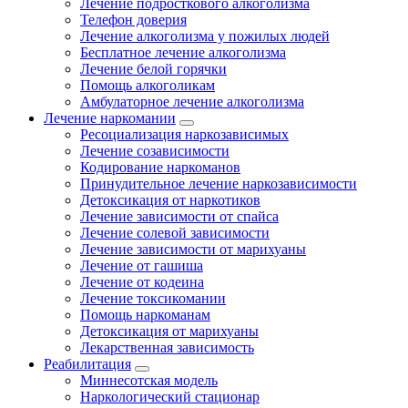
Лечение подросткового алкоголизма
Телефон доверия
Лечение алкоголизма у пожилых людей
Бесплатное лечение алкоголизма
Лечение белой горячки
Помощь алкоголикам
Амбулаторное лечение алкоголизма
Лечение наркомании
Ресоциализация наркозависимых
Лечение созависимости
Кодирование наркоманов
Принудительное лечение наркозависимости
Детоксикация от наркотиков
Лечение зависимости от спайса
Лечение солевой зависимости
Лечение зависимости от марихуаны
Лечение от гашиша
Лечение от кодеина
Лечение токсикомании
Помощь наркоманам
Детоксикация от марихуаны
Лекарственная зависимость
Реабилитация
Миннесотская модель
Наркологический стационар