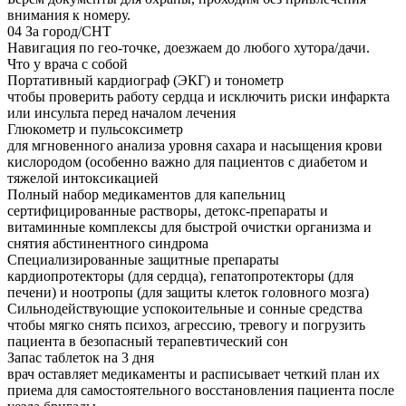
внимания к номеру.
04
За город/СНТ
Навигация по гео-точке, доезжаем до любого хутора/дачи.
Что у врача с собой
Портативный кардиограф (ЭКГ) и тонометр
чтобы проверить работу сердца и исключить риски инфаркта
или инсульта перед началом лечения
Глюкометр и пульсоксиметр
для мгновенного анализа уровня сахара и насыщения крови
кислородом (особенно важно для пациентов с диабетом и
тяжелой интоксикацией
Полный набор медикаментов для капельниц
сертифицированные растворы, детокс-препараты и
витаминные комплексы для быстрой очистки организма и
снятия абстинентного синдрома
Специализированные защитные препараты
кардиопротекторы (для сердца), гепатопротекторы (для
печени) и ноотропы (для защиты клеток головного мозга)
Сильнодействующие успокоительные и сонные средства
чтобы мягко снять психоз, агрессию, тревогу и погрузить
пациента в безопасный терапевтический сон
Запас таблеток на 3 дня
врач оставляет медикаменты и расписывает четкий план их
приема для самостоятельного восстановления пациента после