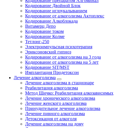
Кодирование препаратом Алгоминал
Кодирование Двойной Блок
Кодирование иглоукалыванием
Кодирование от алкоголизма Актоплекс
Кодирование Алкоблокада
Витамерц Депо
Кодирование током
Кодирование Колме
Тетлонг-250
Электроимпульсная психотерапия
Эриксоновский гипноз
Кодирование от алкоголизма на 3 года
Кодирование от алкоголизма на 5 лет
Кодирование SIT|MST
Имплантация Продетоксон
Лечение алкоголизма
Лечение алкоголизма в стационаре
Реабилитация алкоголизма
Метод Шичко: Реабилитация алкозависимых
Лечение хронического алкоголизма
Лечение женского алкоголизма
Принудительное лечение алкоголизма
Лечение пивного алкоголизма
Детоксикация от алкоголя
Лечение алкоголизма на дому