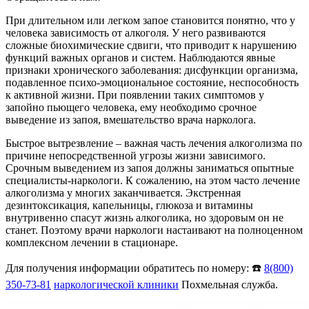
При длительном или легком запое становится понятно, что у
человека зависимость от алкоголя. У него развиваются
сложные биохимические сдвиги, что приводит к нарушению
функций важных органов и систем. Наблюдаются явные
признаки хронического заболевания: дисфункции организма,
подавленное психо-эмоциональное состояние, неспособность
к активной жизни. При появлении таких симптомов у
запойно пьющего человека, ему необходимо срочное
выведение из запоя, вмешательство врача нарколога.
Быстрое вытрезвление – важная часть лечения алкоголизма по
причине непосредственной угрозы жизни зависимого.
Срочным выведением из запоя должны заниматься опытные
специалисты-наркологи. К сожалению, на этом часто лечение
алкоголизма у многих заканчивается. Экстренная
дезинтоксикация, капельницы, глюкоза и витамины
внутривенно спасут жизнь алкоголика, но здоровым он не
станет. Поэтому врачи наркологи настаивают на полноценном
комплексном лечении в стационаре.
Для получения информации обратитесь по номеру: ☎️
8(800)
350-73-81
наркологической клиники
Похмельная служба.