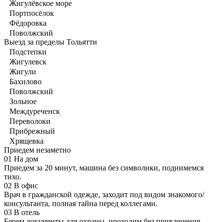
Жигулёвское море
Портпосёлок
Фёдоровка
Поволжский
Выезд за пределы Тольятти
Подстепки
Жигулевск
Жигули
Бахилово
Поволжский
Зольное
Междуреченск
Переволоки
Прибрежный
Хрящевка
Приедем незаметно
01
На дом
Приедем за 20 минут, машина без символики, поднимемся
тихо.
02
В офис
Врач в гражданской одежде, заходит под видом знакомого/
консультанта, полная тайна перед коллегами.
03
В отель
Берем документы для охраны, проходим без привлечения