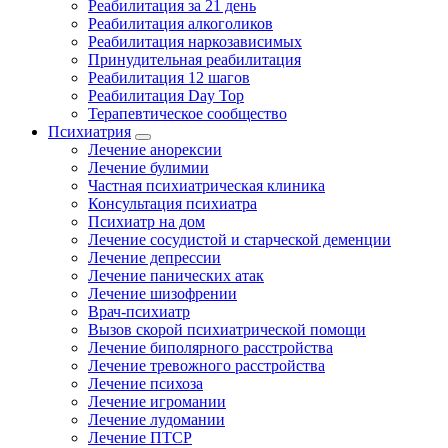
Реабилитация за 21 день
Реабилитация алкоголиков
Реабилитация наркозависимых
Принудительная реабилитация
Реабилитация 12 шагов
Реабилитация Day Top
Терапевтическое сообщество
Психиатрия
Лечение анорексии
Лечение булимии
Частная психиатрическая клиника
Консультация психиатра
Психиатр на дом
Лечение сосудистой и старческой деменции
Лечение депрессии
Лечение панических атак
Лечение шизофрении
Врач-психиатр
Вызов скорой психиатрической помощи
Лечение биполярного расстройства
Лечение тревожного расстройства
Лечение психоза
Лечение игромании
Лечение лудомании
Лечение ПТСР