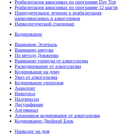
Реабилитация зависимых по программе Day Top
Реабилитация зависимых по программе 12 шагов
Принудительное лечение и реабилитация
наркозависимых и алкоголиков
Наркологический стационар
Кодирование
Вшивание Эспераль
Вшивание ампулы
По методу Довженко
Вшивание торпеды от алкоголизма
Раскодирование от алкоголизма
Кодирование на дому
Укол от алкоголизма
Кодирование гипнозом
Аквилонг
Вивитрол
Налтрексон
Дисульфирам
Алгоминал
Анонимное кодирование от алкоголизма
Кодирование Двойной Блок
Нарколог на дом