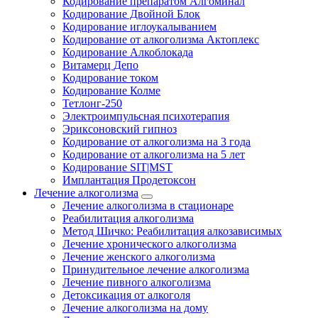
Кодирование препаратом Алгоминал
Кодирование Двойной Блок
Кодирование иглоукалыванием
Кодирование от алкоголизма Актоплекс
Кодирование Алкоблокада
Витамерц Депо
Кодирование током
Кодирование Колме
Тетлонг-250
Электроимпульсная психотерапия
Эриксоновский гипноз
Кодирование от алкоголизма на 3 года
Кодирование от алкоголизма на 5 лет
Кодирование SIT|MST
Имплантация Продетоксон
Лечение алкоголизма
Лечение алкоголизма в стационаре
Реабилитация алкоголизма
Метод Шичко: Реабилитация алкозависимых
Лечение хронического алкоголизма
Лечение женского алкоголизма
Принудительное лечение алкоголизма
Лечение пивного алкоголизма
Детоксикация от алкоголя
Лечение алкоголизма на дому