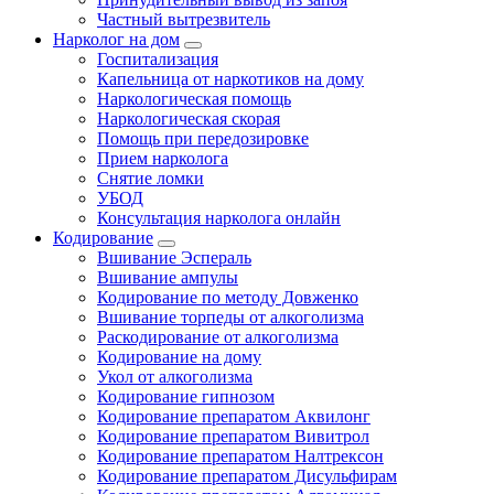
Частный вытрезвитель
Нарколог на дом
Госпитализация
Капельница от наркотиков на дому
Наркологическая помощь
Наркологическая скорая
Помощь при передозировке
Прием нарколога
Снятие ломки
УБОД
Консультация нарколога онлайн
Кодирование
Вшивание Эспераль
Вшивание ампулы
Кодирование по методу Довженко
Вшивание торпеды от алкоголизма
Раскодирование от алкоголизма
Кодирование на дому
Укол от алкоголизма
Кодирование гипнозом
Кодирование препаратом Аквилонг
Кодирование препаратом Вивитрол
Кодирование препаратом Налтрексон
Кодирование препаратом Дисульфирам