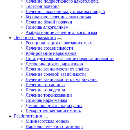
Лечение подросткового алкоголизма
Телефон доверия
Лечение алкоголизма у пожилых людей
Бесплатное лечение алкоголизма
Лечение белой горячки
Помощь алкоголикам
Амбулаторное лечение алкоголизма
Лечение наркомании
Ресоциализация наркозависимых
Лечение созависимости
Кодирование наркоманов
Принудительное лечение наркозависимости
Детоксикация от наркотиков
Лечение зависимости от спайса
Лечение солевой зависимости
Лечение зависимости от марихуаны
Лечение от гашиша
Лечение от кодеина
Лечение токсикомании
Помощь наркоманам
Детоксикация от марихуаны
Лекарственная зависимость
Реабилитация
Миннесотская модель
Наркологический стационар