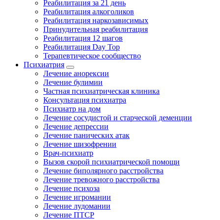
Реабилитация за 21 день
Реабилитация алкоголиков
Реабилитация наркозависимых
Принудительная реабилитация
Реабилитация 12 шагов
Реабилитация Day Top
Терапевтическое сообщество
Психиатрия
Лечение анорексии
Лечение булимии
Частная психиатрическая клиника
Консультация психиатра
Психиатр на дом
Лечение сосудистой и старческой деменции
Лечение депрессии
Лечение панических атак
Лечение шизофрении
Врач-психиатр
Вызов скорой психиатрической помощи
Лечение биполярного расстройства
Лечение тревожного расстройства
Лечение психоза
Лечение игромании
Лечение лудомании
Лечение ПТСР