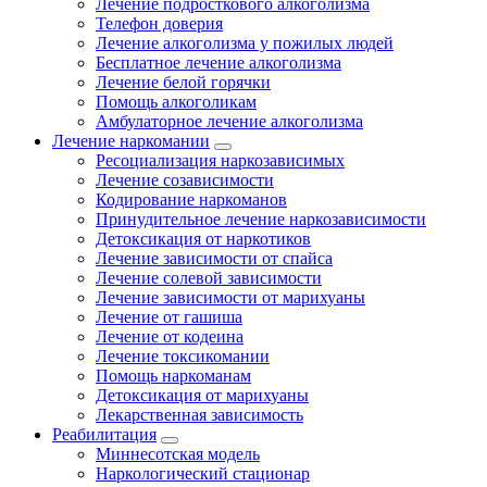
Лечение подросткового алкоголизма
Телефон доверия
Лечение алкоголизма у пожилых людей
Бесплатное лечение алкоголизма
Лечение белой горячки
Помощь алкоголикам
Амбулаторное лечение алкоголизма
Лечение наркомании
Ресоциализация наркозависимых
Лечение созависимости
Кодирование наркоманов
Принудительное лечение наркозависимости
Детоксикация от наркотиков
Лечение зависимости от спайса
Лечение солевой зависимости
Лечение зависимости от марихуаны
Лечение от гашиша
Лечение от кодеина
Лечение токсикомании
Помощь наркоманам
Детоксикация от марихуаны
Лекарственная зависимость
Реабилитация
Миннесотская модель
Наркологический стационар