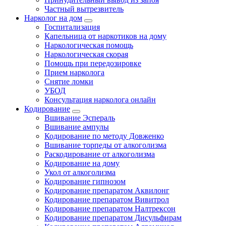
Частный вытрезвитель
Нарколог на дом
Госпитализация
Капельница от наркотиков на дому
Наркологическая помощь
Наркологическая скорая
Помощь при передозировке
Прием нарколога
Снятие ломки
УБОД
Консультация нарколога онлайн
Кодирование
Вшивание Эспераль
Вшивание ампулы
Кодирование по методу Довженко
Вшивание торпеды от алкоголизма
Раскодирование от алкоголизма
Кодирование на дому
Укол от алкоголизма
Кодирование гипнозом
Кодирование препаратом Аквилонг
Кодирование препаратом Вивитрол
Кодирование препаратом Налтрексон
Кодирование препаратом Дисульфирам