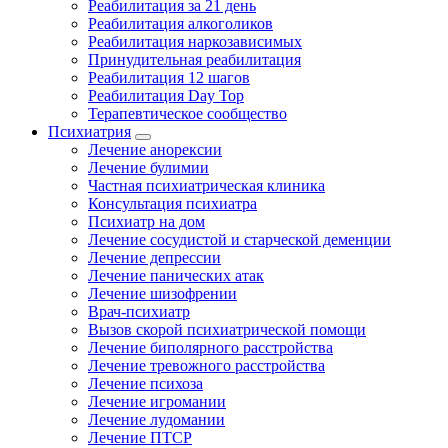
Реабилитация за 21 день
Реабилитация алкоголиков
Реабилитация наркозависимых
Принудительная реабилитация
Реабилитация 12 шагов
Реабилитация Day Top
Терапевтическое сообщество
Психиатрия
Лечение анорексии
Лечение булимии
Частная психиатрическая клиника
Консультация психиатра
Психиатр на дом
Лечение сосудистой и старческой деменции
Лечение депрессии
Лечение панических атак
Лечение шизофрении
Врач-психиатр
Вызов скорой психиатрической помощи
Лечение биполярного расстройства
Лечение тревожного расстройства
Лечение психоза
Лечение игромании
Лечение лудомании
Лечение ПТСР