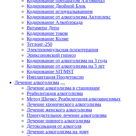
Кодирование препаратом Алгоминал
Кодирование Двойной Блок
Кодирование иглоукалыванием
Кодирование от алкоголизма Актоплекс
Кодирование Алкоблокада
Витамерц Депо
Кодирование током
Кодирование Колме
Тетлонг-250
Электроимпульсная психотерапия
Эриксоновский гипноз
Кодирование от алкоголизма на 3 года
Кодирование от алкоголизма на 5 лет
Кодирование SIT|MST
Имплантация Продетоксон
Лечение алкоголизма
Лечение алкоголизма в стационаре
Реабилитация алкоголизма
Метод Шичко: Реабилитация алкозависимых
Лечение хронического алкоголизма
Лечение женского алкоголизма
Принудительное лечение алкоголизма
Лечение пивного алкоголизма
Детоксикация от алкоголя
Лечение алкоголизма на дому