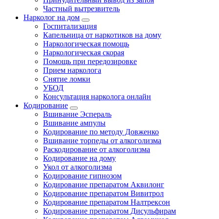
Частный вытрезвитель
Нарколог на дом
Госпитализация
Капельница от наркотиков на дому
Наркологическая помощь
Наркологическая скорая
Помощь при передозировке
Прием нарколога
Снятие ломки
УБОД
Консультация нарколога онлайн
Кодирование
Вшивание Эспераль
Вшивание ампулы
Кодирование по методу Довженко
Вшивание торпеды от алкоголизма
Раскодирование от алкоголизма
Кодирование на дому
Укол от алкоголизма
Кодирование гипнозом
Кодирование препаратом Аквилонг
Кодирование препаратом Вивитрол
Кодирование препаратом Налтрексон
Кодирование препаратом Дисульфирам