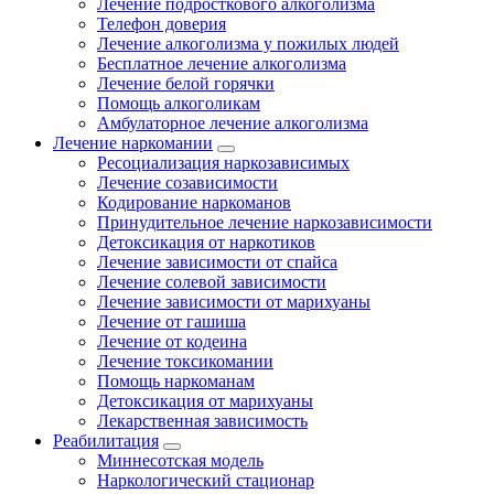
Лечение подросткового алкоголизма
Телефон доверия
Лечение алкоголизма у пожилых людей
Бесплатное лечение алкоголизма
Лечение белой горячки
Помощь алкоголикам
Амбулаторное лечение алкоголизма
Лечение наркомании
Ресоциализация наркозависимых
Лечение созависимости
Кодирование наркоманов
Принудительное лечение наркозависимости
Детоксикация от наркотиков
Лечение зависимости от спайса
Лечение солевой зависимости
Лечение зависимости от марихуаны
Лечение от гашиша
Лечение от кодеина
Лечение токсикомании
Помощь наркоманам
Детоксикация от марихуаны
Лекарственная зависимость
Реабилитация
Миннесотская модель
Наркологический стационар