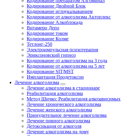
Кодирование препаратом Алгоминал
Кодирование Двойной Блок
Кодирование иглоукалыванием
Кодирование от алкоголизма Актоплекс
Кодирование Алкоблокада
Витамерц Депо
Кодирование током
Кодирование Колме
Тетлонг-250
Электроимпульсная психотерапия
Эриксоновский гипноз
Кодирование от алкоголизма на 3 года
Кодирование от алкоголизма на 5 лет
Кодирование SIT|MST
Имплантация Продетоксон
Лечение алкоголизма
Лечение алкоголизма в стационаре
Реабилитация алкоголизма
Метод Шичко: Реабилитация алкозависимых
Лечение хронического алкоголизма
Лечение женского алкоголизма
Принудительное лечение алкоголизма
Лечение пивного алкоголизма
Детоксикация от алкоголя
Лечение алкоголизма на дому