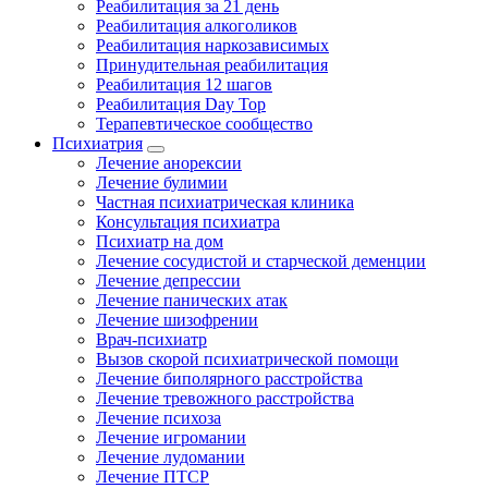
Реабилитация за 21 день
Реабилитация алкоголиков
Реабилитация наркозависимых
Принудительная реабилитация
Реабилитация 12 шагов
Реабилитация Day Top
Терапевтическое сообщество
Психиатрия
Лечение анорексии
Лечение булимии
Частная психиатрическая клиника
Консультация психиатра
Психиатр на дом
Лечение сосудистой и старческой деменции
Лечение депрессии
Лечение панических атак
Лечение шизофрении
Врач-психиатр
Вызов скорой психиатрической помощи
Лечение биполярного расстройства
Лечение тревожного расстройства
Лечение психоза
Лечение игромании
Лечение лудомании
Лечение ПТСР