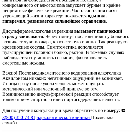
кодированного от алкоголизма запускает бурные и крайне
неприятные физические реакции. Часто состояния носят
угрожающий жизни характер: появляется
одышка,
гиперемия, развивается сильнейшее отравление
.
Дисульфирам-алкогольная реакция
вызывает панический
страх у зависимого
. Через 5 минут после выпивки у больного
возникает чувство жара, краснеет тело и лицо. Так реагируют
кровеносные сосуды. Симптоматика дополняется
пульсирующей головной болью, рвотой. В тяжелых случаях
наблюдается спутанность сознания, фиксировались
смертельные исходы.
Важно! После медикаментозного кодирования алкоголика
Аквилонгом никаких негативных ощущений не возникает.
Иногда сразу после укола человек может ощущать
металлический или чесночный привкус во рту.
Возникновению дисульфирамовой реакции способствует
только прием спиртного или спиртосодержащих веществ.
Для получения консультации врача обратитесь по номеру: ☎️
8(800) 350-73-81
наркологической клиники
Похмельная
служба.