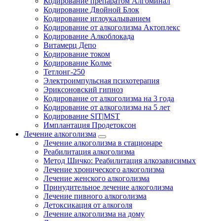
Кодирование препаратом Алгоминал
Кодирование Двойной Блок
Кодирование иглоукалыванием
Кодирование от алкоголизма Актоплекс
Кодирование Алкоблокада
Витамерц Депо
Кодирование током
Кодирование Колме
Тетлонг-250
Электроимпульсная психотерапия
Эриксоновский гипноз
Кодирование от алкоголизма на 3 года
Кодирование от алкоголизма на 5 лет
Кодирование SIT|MST
Имплантация Продетоксон
Лечение алкоголизма
Лечение алкоголизма в стационаре
Реабилитация алкоголизма
Метод Шичко: Реабилитация алкозависимых
Лечение хронического алкоголизма
Лечение женского алкоголизма
Принудительное лечение алкоголизма
Лечение пивного алкоголизма
Детоксикация от алкоголя
Лечение алкоголизма на дому