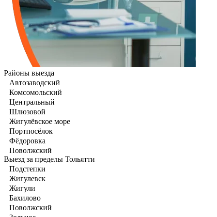
Районы выезда
Автозаводский
Комсомольский
Центральный
Шлюзовой
Жигулёвское море
Портпосёлок
Фёдоровка
Поволжский
Выезд за пределы Тольятти
Подстепки
Жигулевск
Жигули
Бахилово
Поволжский