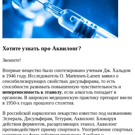
Хотите узнать про Аквилонг?
Звоните!
Впервые вещество было синтезировано ученым Дж. Хальдом
в 1946 году. Исследователь О. Martensen-Larsen заявил о
сенсибилизирующих свойствах дисульфирама, то есть
способности развивать повышенную чувствительность и
непереносимость к этанолу
, если алкоголь попадает в
организм. В широкую медицинскую практику препарат ввели
в 1950-х годах прошлого столетия.
В российской наркологии лекарство известно под названиями
Эспераль, Дисульфирам, Тетурам, Аквилонг. Блокируя
действия ферментов, расщепляющих этанол, Аквилонг
противодействует приему спиртного. Употребление спиртных
напитков на фоне действия препарата Acvilong у