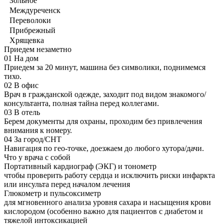
Зольное
Междуреченск
Переволоки
Прибрежный
Хрящевка
Приедем незаметно
01
На дом
Приедем за 20 минут, машина без символики, поднимемся
тихо.
02
В офис
Врач в гражданской одежде, заходит под видом знакомого/
консультанта, полная тайна перед коллегами.
03
В отель
Берем документы для охраны, проходим без привлечения
внимания к номеру.
04
За город/СНТ
Навигация по гео-точке, доезжаем до любого хутора/дачи.
Что у врача с собой
Портативный кардиограф (ЭКГ) и тонометр
чтобы проверить работу сердца и исключить риски инфаркта
или инсульта перед началом лечения
Глюкометр и пульсоксиметр
для мгновенного анализа уровня сахара и насыщения крови
кислородом (особенно важно для пациентов с диабетом и
тяжелой интоксикацией