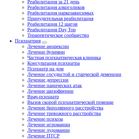
Реабилитация за 21 день
Реабилитация алкоголиков
Реабилитация наркозависимых
Принудительная реабилитация
Реабилитация 12 шагов
Реабилитация Day Top
Терапевтическое сообщество
Психиатрия
Лечение анорексии
Лечение булимии
Частная психиатрическая клиника
Консультация психиатра
Психиатр на дом
Лечение сосудистой и старческой деменции
Лечение депрессии
Лечение панических атак
Лечение шизофрении
Врач-психиатр
Вызов скорой психиатрической помощи
Лечение биполярного расстройства
Лечение тревожного расстройства
Лечение психоза
Лечение игромании
Лечение лудомании
Лечение ПТСР