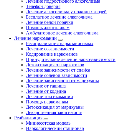
Лечение подросткового алкоголизма
Телефон доверия
Лечение алкоголизма у пожилых людей
Бесплатное лечение алкоголизма
Лечение белой горячки
Помощь алкоголикам
Амбулаторное лечение алкоголизма
Лечение наркомании
Ресоциализация наркозависимых
Лечение созависимости
Кодирование наркоманов
Принудительное лечение наркозависимости
Детоксикация от наркотиков
Лечение зависимости от спайса
Лечение солевой зависимости
Лечение зависимости от марихуаны
Лечение от гашиша
Лечение от кодеина
Лечение токсикомании
Помощь наркоманам
Детоксикация от марихуаны
Лекарственная зависимость
Реабилитация
Миннесотская модель
Наркологический стационар