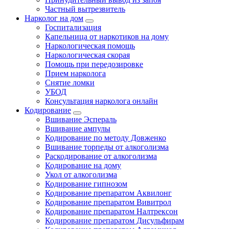
Частный вытрезвитель
Нарколог на дом
Госпитализация
Капельница от наркотиков на дому
Наркологическая помощь
Наркологическая скорая
Помощь при передозировке
Прием нарколога
Снятие ломки
УБОД
Консультация нарколога онлайн
Кодирование
Вшивание Эспераль
Вшивание ампулы
Кодирование по методу Довженко
Вшивание торпеды от алкоголизма
Раскодирование от алкоголизма
Кодирование на дому
Укол от алкоголизма
Кодирование гипнозом
Кодирование препаратом Аквилонг
Кодирование препаратом Вивитрол
Кодирование препаратом Налтрексон
Кодирование препаратом Дисульфирам