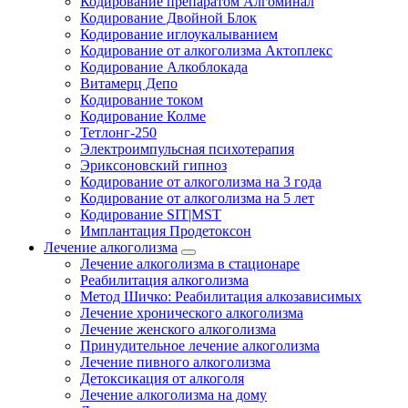
Кодирование препаратом Алгоминал
Кодирование Двойной Блок
Кодирование иглоукалыванием
Кодирование от алкоголизма Актоплекс
Кодирование Алкоблокада
Витамерц Депо
Кодирование током
Кодирование Колме
Тетлонг-250
Электроимпульсная психотерапия
Эриксоновский гипноз
Кодирование от алкоголизма на 3 года
Кодирование от алкоголизма на 5 лет
Кодирование SIT|MST
Имплантация Продетоксон
Лечение алкоголизма
Лечение алкоголизма в стационаре
Реабилитация алкоголизма
Метод Шичко: Реабилитация алкозависимых
Лечение хронического алкоголизма
Лечение женского алкоголизма
Принудительное лечение алкоголизма
Лечение пивного алкоголизма
Детоксикация от алкоголя
Лечение алкоголизма на дому