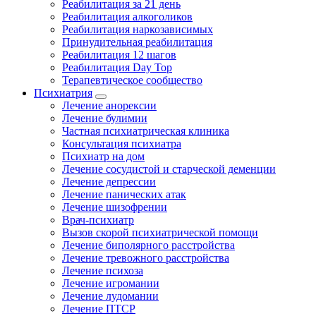
Реабилитация за 21 день
Реабилитация алкоголиков
Реабилитация наркозависимых
Принудительная реабилитация
Реабилитация 12 шагов
Реабилитация Day Top
Терапевтическое сообщество
Психиатрия
Лечение анорексии
Лечение булимии
Частная психиатрическая клиника
Консультация психиатра
Психиатр на дом
Лечение сосудистой и старческой деменции
Лечение депрессии
Лечение панических атак
Лечение шизофрении
Врач-психиатр
Вызов скорой психиатрической помощи
Лечение биполярного расстройства
Лечение тревожного расстройства
Лечение психоза
Лечение игромании
Лечение лудомании
Лечение ПТСР