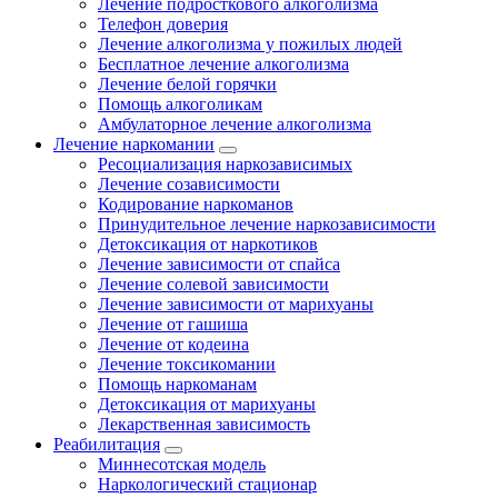
Лечение подросткового алкоголизма
Телефон доверия
Лечение алкоголизма у пожилых людей
Бесплатное лечение алкоголизма
Лечение белой горячки
Помощь алкоголикам
Амбулаторное лечение алкоголизма
Лечение наркомании
Ресоциализация наркозависимых
Лечение созависимости
Кодирование наркоманов
Принудительное лечение наркозависимости
Детоксикация от наркотиков
Лечение зависимости от спайса
Лечение солевой зависимости
Лечение зависимости от марихуаны
Лечение от гашиша
Лечение от кодеина
Лечение токсикомании
Помощь наркоманам
Детоксикация от марихуаны
Лекарственная зависимость
Реабилитация
Миннесотская модель
Наркологический стационар