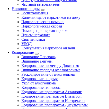
Частный вытрезвитель
Нарколог на дом
Госпитализация
Капельница от наркотиков на дому
Наркологическая помощь
Наркологическая скорая
Помощь при передозировке
Прием нарколога
Снятие ломки
УБОД
Консультация нарколога онлайн
Кодирование
Вшивание Эспераль
Вшивание ампулы
Кодирование по методу Довженко
Вшивание торпеды от алкоголизма
Раскодирование от алкоголизма
Кодирование на дому
Укол от алкоголизма
Кодирование гипнозом
Кодирование препаратом Аквилонг
Кодирование препаратом Вивитрол
Кодирование препаратом Налтрексон
Кодирование препаратом Дисульфирам