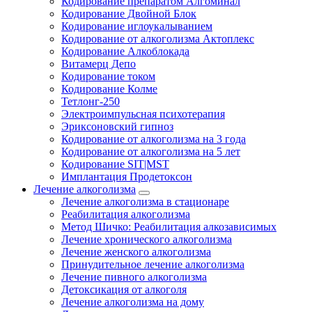
Кодирование препаратом Алгоминал
Кодирование Двойной Блок
Кодирование иглоукалыванием
Кодирование от алкоголизма Актоплекс
Кодирование Алкоблокада
Витамерц Депо
Кодирование током
Кодирование Колме
Тетлонг-250
Электроимпульсная психотерапия
Эриксоновский гипноз
Кодирование от алкоголизма на 3 года
Кодирование от алкоголизма на 5 лет
Кодирование SIT|MST
Имплантация Продетоксон
Лечение алкоголизма
Лечение алкоголизма в стационаре
Реабилитация алкоголизма
Метод Шичко: Реабилитация алкозависимых
Лечение хронического алкоголизма
Лечение женского алкоголизма
Принудительное лечение алкоголизма
Лечение пивного алкоголизма
Детоксикация от алкоголя
Лечение алкоголизма на дому