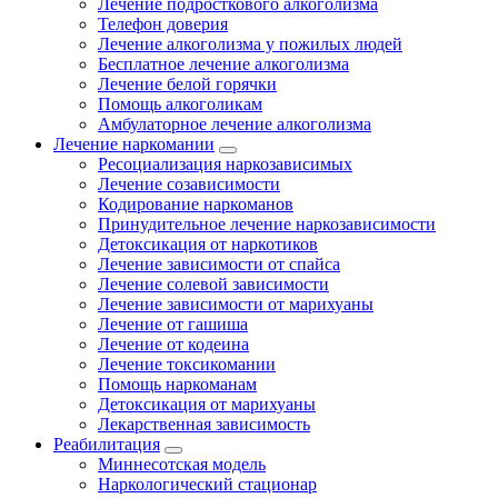
Лечение подросткового алкоголизма
Телефон доверия
Лечение алкоголизма у пожилых людей
Бесплатное лечение алкоголизма
Лечение белой горячки
Помощь алкоголикам
Амбулаторное лечение алкоголизма
Лечение наркомании
Ресоциализация наркозависимых
Лечение созависимости
Кодирование наркоманов
Принудительное лечение наркозависимости
Детоксикация от наркотиков
Лечение зависимости от спайса
Лечение солевой зависимости
Лечение зависимости от марихуаны
Лечение от гашиша
Лечение от кодеина
Лечение токсикомании
Помощь наркоманам
Детоксикация от марихуаны
Лекарственная зависимость
Реабилитация
Миннесотская модель
Наркологический стационар