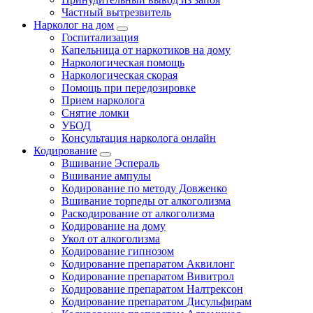
Частный вытрезвитель
Нарколог на дом
Госпитализация
Капельница от наркотиков на дому
Наркологическая помощь
Наркологическая скорая
Помощь при передозировке
Прием нарколога
Снятие ломки
УБОД
Консультация нарколога онлайн
Кодирование
Вшивание Эспераль
Вшивание ампулы
Кодирование по методу Довженко
Вшивание торпеды от алкоголизма
Раскодирование от алкоголизма
Кодирование на дому
Укол от алкоголизма
Кодирование гипнозом
Кодирование препаратом Аквилонг
Кодирование препаратом Вивитрол
Кодирование препаратом Налтрексон
Кодирование препаратом Дисульфирам