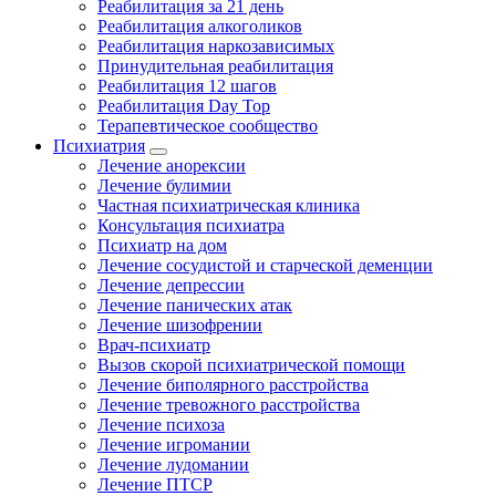
Реабилитация за 21 день
Реабилитация алкоголиков
Реабилитация наркозависимых
Принудительная реабилитация
Реабилитация 12 шагов
Реабилитация Day Top
Терапевтическое сообщество
Психиатрия
Лечение анорексии
Лечение булимии
Частная психиатрическая клиника
Консультация психиатра
Психиатр на дом
Лечение сосудистой и старческой деменции
Лечение депрессии
Лечение панических атак
Лечение шизофрении
Врач-психиатр
Вызов скорой психиатрической помощи
Лечение биполярного расстройства
Лечение тревожного расстройства
Лечение психоза
Лечение игромании
Лечение лудомании
Лечение ПТСР