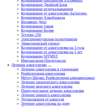
Кодирование препаратом Алгоминал
Кодирование Двойной Блок
Кодирование иглоукалыванием
Кодирование от алкоголизма Актоплекс
Кодирование Алкоблокада
Витамерц Депо
Кодирование током
Кодирование Колме
Тетлонг-250
Электроимпульсная психотерапия
Эриксоновский гипноз
Кодирование от алкоголизма на 3 года
Кодирование от алкоголизма на 5 лет
Кодирование SIT|MST
Имплантация Продетоксон
Лечение алкоголизма
Лечение алкоголизма в стационаре
Реабилитация алкоголизма
Метод Шичко: Реабилитация алкозависимых
Лечение хронического алкоголизма
Лечение женского алкоголизма
Принудительное лечение алкоголизма
Лечение пивного алкоголизма
Детоксикация от алкоголя
Лечение алкоголизма на дому