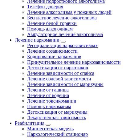
Лечение подросткового алкоголизма
Телефон доверия
Лечение алкоголизма у пожилых людей
Бесплатное лечение алкоголизма
Лечение белой горячки
Помощь алкоголикам
Амбулаторное лечение алкоголизма
Лечение наркомании
Ресоциализация наркозависимых
Лечение созависимости
Кодирование наркоманов
Принудительное лечение наркозависимости
Детоксикация от наркотиков
Лечение зависимости от спайса
Лечение солевой зависимости
Лечение зависимости от марихуаны
Лечение от гашиша
Лечение от кодеина
Лечение токсикомании
Помощь наркоманам
Детоксикация от марихуаны
Лекарственная зависимость
Реабилитация
Миннесотская модель
Наркологический стационар