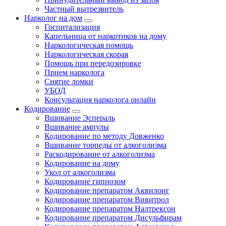
Частный вытрезвитель
Нарколог на дом
Госпитализация
Капельница от наркотиков на дому
Наркологическая помощь
Наркологическая скорая
Помощь при передозировке
Прием нарколога
Снятие ломки
УБОД
Консультация нарколога онлайн
Кодирование
Вшивание Эспераль
Вшивание ампулы
Кодирование по методу Довженко
Вшивание торпеды от алкоголизма
Раскодирование от алкоголизма
Кодирование на дому
Укол от алкоголизма
Кодирование гипнозом
Кодирование препаратом Аквилонг
Кодирование препаратом Вивитрол
Кодирование препаратом Налтрексон
Кодирование препаратом Дисульфирам