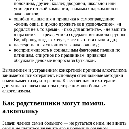
половины, друзей, коллег, дворовой, школьной или
университетской компании, знакомых наркоманов и
алкоголиков;
ошибки мышления и привычка к самооправданию:
«жизнь одна, и нужно прожить ее в удовольствие», «я
родился не в то время», «пью для аппетита», «не выпить
в праздник — грех», «пиво содержит витамины группы
В», «брошу, когда захочу», «все пьют и я пью» и др.;
наследственная склонность к алкоголизму;
восприимчивость к социальным факторам: пьянки по
пятницам, спиртное по праздникам, привычка
обсуждать деловые вопросы за бутылкой.
Выявлением и устранением конкретной причины алкоголизма
занимается психотерапевт, используя специальные методики
и медикаментозную терапию. Качественная психотерапия
доступна в нашем платном центре помощи больным
алкоголизмом.
Как родственники могут помочь
алкоголику
Задачи членов семьи больного — не ругаться с ним, не винить
себя и не пытаться заманить его в больницу обманом.