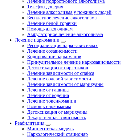
Лечение подросткового алкоголизма
Телефон доверия
Лечение алкоголизма у пожилых людей
Бесплатное лечение алкоголизма
Лечение белой горячки
Помощь алкоголикам
Амбулаторное лечение алкоголизма
Лечение наркомании
Ресоциализация наркозависимых
Лечение созависимости
Кодирование наркоманов
Принудительное лечение наркозависимости
Детоксикация от наркотиков
Лечение зависимости от спайса
Лечение солевой зависимости
Лечение зависимости от марихуаны
Лечение от гашиша
Лечение от кодеина
Лечение токсикомании
Помощь наркоманам
Детоксикация от марихуаны
Лекарственная зависимость
Реабилитация
Миннесотская модель
Наркологический стационар