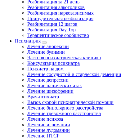
Реабилитация за 21 день
Реабилитация алкоголиков
Реабилитация наркозависимых
Принудительная реабилитация
Реабилитация 12 шагов
Реабилитация Day Top
Терапевтическое сообщество
Психиатрия
Лечение анорексии
Лечение булимии
Частная психиатрическая клиника
Консультация психиатра
Психиатр на дом
Лечение сосудистой и старческой деменции
Лечение депрессии
Лечение панических атак
Лечение шизофрении
Врач-психиатр
Вызов скорой психиатрической помощи
Лечение биполярного расстройства
Лечение тревожного расстройства
Лечение психоза
Лечение игромании
Лечение лудомании
Лечение ПТСР