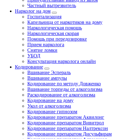
Частный вытрезвитель
Нарколог на дом
Госпитализация
Капельница от наркотиков на дому
Наркологическая помощь
Наркологическая скорая
Помощь при передозировке
Прием нарколога
Снятие ломки
УБОД
Консультация нарколога онлайн
Кодирование
Вшивание Эспераль
Вшивание ампулы
Кодирование по методу Довженко
Вшивание торпеды от алкоголизма
Раскодирование от алкоголизма
Кодирование на дому
Укол от алкоголизма
Кодирование гипнозом
Кодирование препаратом Аквилонг
Кодирование препаратом Вивитрол
Кодирование препаратом Налтрексон
Кодирование препаратом Дисульфирам