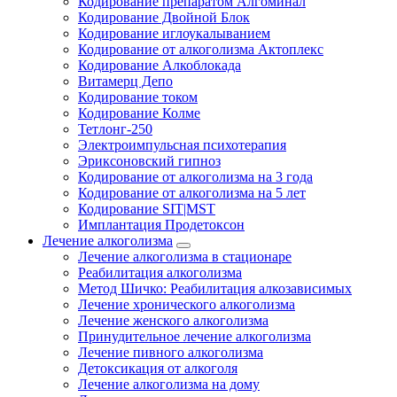
Кодирование препаратом Алгоминал
Кодирование Двойной Блок
Кодирование иглоукалыванием
Кодирование от алкоголизма Актоплекс
Кодирование Алкоблокада
Витамерц Депо
Кодирование током
Кодирование Колме
Тетлонг-250
Электроимпульсная психотерапия
Эриксоновский гипноз
Кодирование от алкоголизма на 3 года
Кодирование от алкоголизма на 5 лет
Кодирование SIT|MST
Имплантация Продетоксон
Лечение алкоголизма
Лечение алкоголизма в стационаре
Реабилитация алкоголизма
Метод Шичко: Реабилитация алкозависимых
Лечение хронического алкоголизма
Лечение женского алкоголизма
Принудительное лечение алкоголизма
Лечение пивного алкоголизма
Детоксикация от алкоголя
Лечение алкоголизма на дому