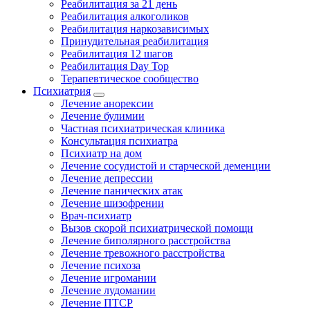
Реабилитация за 21 день
Реабилитация алкоголиков
Реабилитация наркозависимых
Принудительная реабилитация
Реабилитация 12 шагов
Реабилитация Day Top
Терапевтическое сообщество
Психиатрия
Лечение анорексии
Лечение булимии
Частная психиатрическая клиника
Консультация психиатра
Психиатр на дом
Лечение сосудистой и старческой деменции
Лечение депрессии
Лечение панических атак
Лечение шизофрении
Врач-психиатр
Вызов скорой психиатрической помощи
Лечение биполярного расстройства
Лечение тревожного расстройства
Лечение психоза
Лечение игромании
Лечение лудомании
Лечение ПТСР