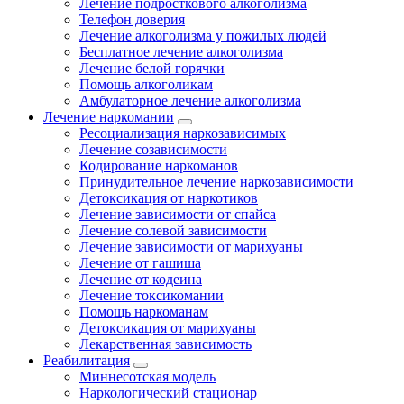
Лечение подросткового алкоголизма
Телефон доверия
Лечение алкоголизма у пожилых людей
Бесплатное лечение алкоголизма
Лечение белой горячки
Помощь алкоголикам
Амбулаторное лечение алкоголизма
Лечение наркомании
Ресоциализация наркозависимых
Лечение созависимости
Кодирование наркоманов
Принудительное лечение наркозависимости
Детоксикация от наркотиков
Лечение зависимости от спайса
Лечение солевой зависимости
Лечение зависимости от марихуаны
Лечение от гашиша
Лечение от кодеина
Лечение токсикомании
Помощь наркоманам
Детоксикация от марихуаны
Лекарственная зависимость
Реабилитация
Миннесотская модель
Наркологический стационар