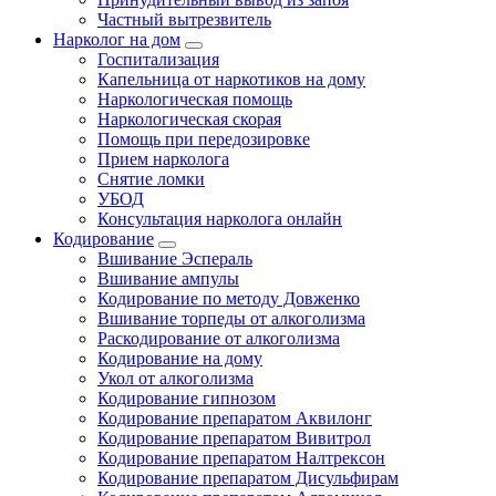
Частный вытрезвитель
Нарколог на дом
Госпитализация
Капельница от наркотиков на дому
Наркологическая помощь
Наркологическая скорая
Помощь при передозировке
Прием нарколога
Снятие ломки
УБОД
Консультация нарколога онлайн
Кодирование
Вшивание Эспераль
Вшивание ампулы
Кодирование по методу Довженко
Вшивание торпеды от алкоголизма
Раскодирование от алкоголизма
Кодирование на дому
Укол от алкоголизма
Кодирование гипнозом
Кодирование препаратом Аквилонг
Кодирование препаратом Вивитрол
Кодирование препаратом Налтрексон
Кодирование препаратом Дисульфирам