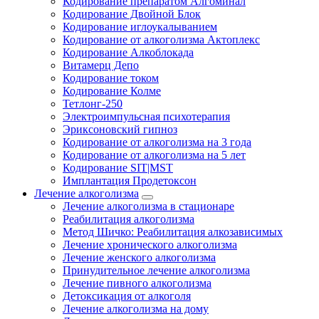
Кодирование препаратом Алгоминал
Кодирование Двойной Блок
Кодирование иглоукалыванием
Кодирование от алкоголизма Актоплекс
Кодирование Алкоблокада
Витамерц Депо
Кодирование током
Кодирование Колме
Тетлонг-250
Электроимпульсная психотерапия
Эриксоновский гипноз
Кодирование от алкоголизма на 3 года
Кодирование от алкоголизма на 5 лет
Кодирование SIT|MST
Имплантация Продетоксон
Лечение алкоголизма
Лечение алкоголизма в стационаре
Реабилитация алкоголизма
Метод Шичко: Реабилитация алкозависимых
Лечение хронического алкоголизма
Лечение женского алкоголизма
Принудительное лечение алкоголизма
Лечение пивного алкоголизма
Детоксикация от алкоголя
Лечение алкоголизма на дому