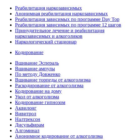
Реабилитация наркозависимых
Анонимная реабилитация наркозависимых
Реабилитация зависимых по программе Day Top
Реабилитация зависимых по программе 12 шагов
Принудительное лечение и реабилитация
наркозависимых и алкоголиков
Наркологический стационар
Кодирование
Вшивание Эспераль
Вшивание ампулы
По методу Довженко
Вшивание торпеды от алкоголизма
Раскодирование от алкоголизма
Кодирование на дому
Укол от алкоголизма
Кодирование гипнозом
Аквилонг
Вивитрол
Налтрексон
Дисульфирам
Алгоминал
Анонимное кодирование от алкоголизма