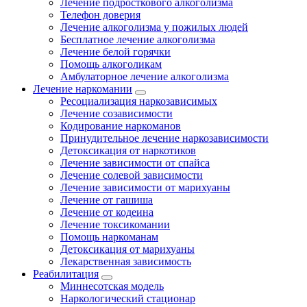
Лечение подросткового алкоголизма
Телефон доверия
Лечение алкоголизма у пожилых людей
Бесплатное лечение алкоголизма
Лечение белой горячки
Помощь алкоголикам
Амбулаторное лечение алкоголизма
Лечение наркомании
Ресоциализация наркозависимых
Лечение созависимости
Кодирование наркоманов
Принудительное лечение наркозависимости
Детоксикация от наркотиков
Лечение зависимости от спайса
Лечение солевой зависимости
Лечение зависимости от марихуаны
Лечение от гашиша
Лечение от кодеина
Лечение токсикомании
Помощь наркоманам
Детоксикация от марихуаны
Лекарственная зависимость
Реабилитация
Миннесотская модель
Наркологический стационар