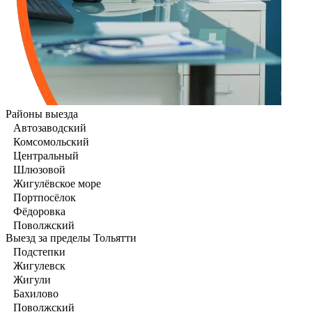
Районы выезда
Автозаводский
Комсомольский
Центральный
Шлюзовой
Жигулёвское море
Портпосёлок
Фёдоровка
Поволжский
Выезд за пределы Тольятти
Подстепки
Жигулевск
Жигули
Бахилово
Поволжский