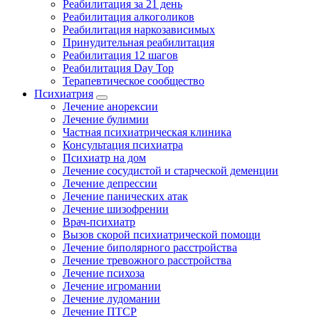
Реабилитация за 21 день
Реабилитация алкоголиков
Реабилитация наркозависимых
Принудительная реабилитация
Реабилитация 12 шагов
Реабилитация Day Top
Терапевтическое сообщество
Психиатрия
Лечение анорексии
Лечение булимии
Частная психиатрическая клиника
Консультация психиатра
Психиатр на дом
Лечение сосудистой и старческой деменции
Лечение депрессии
Лечение панических атак
Лечение шизофрении
Врач-психиатр
Вызов скорой психиатрической помощи
Лечение биполярного расстройства
Лечение тревожного расстройства
Лечение психоза
Лечение игромании
Лечение лудомании
Лечение ПТСР