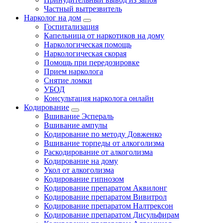
Частный вытрезвитель
Нарколог на дом
Госпитализация
Капельница от наркотиков на дому
Наркологическая помощь
Наркологическая скорая
Помощь при передозировке
Прием нарколога
Снятие ломки
УБОД
Консультация нарколога онлайн
Кодирование
Вшивание Эспераль
Вшивание ампулы
Кодирование по методу Довженко
Вшивание торпеды от алкоголизма
Раскодирование от алкоголизма
Кодирование на дому
Укол от алкоголизма
Кодирование гипнозом
Кодирование препаратом Аквилонг
Кодирование препаратом Вивитрол
Кодирование препаратом Налтрексон
Кодирование препаратом Дисульфирам