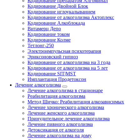
Кодирование препаратом Алгоминал
Кодирование Двойной Блок
Кодирование иглоукалыванием
Кодирование от алкоголизма Актоплекс
Кодирование Алкоблокада
Витамерц Депо
Кодирование током
Кодирование Колме
Тетлонг-250
Электроимпульсная психотерапия
Эриксоновский гипноз
Кодирование от алкоголизма на 3 года
Кодирование от алкоголизма на 5 лет
Кодирование SIT|MST
Имплантация Продетоксон
Лечение алкоголизма
Лечение алкоголизма в стационаре
Реабилитация алкоголизма
Метод Шичко: Реабилитация алкозависимых
Лечение хронического алкоголизма
Лечение женского алкоголизма
Принудительное лечение алкоголизма
Лечение пивного алкоголизма
Детоксикация от алкоголя
Лечение алкоголизма на дому