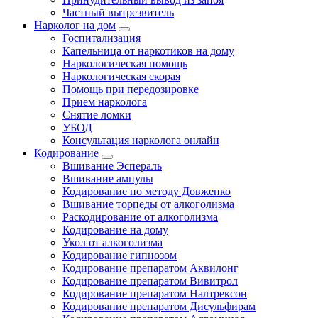
Частный вытрезвитель
Нарколог на дом
Госпитализация
Капельница от наркотиков на дому
Наркологическая помощь
Наркологическая скорая
Помощь при передозировке
Прием нарколога
Снятие ломки
УБОД
Консультация нарколога онлайн
Кодирование
Вшивание Эспераль
Вшивание ампулы
Кодирование по методу Довженко
Вшивание торпеды от алкоголизма
Раскодирование от алкоголизма
Кодирование на дому
Укол от алкоголизма
Кодирование гипнозом
Кодирование препаратом Аквилонг
Кодирование препаратом Вивитрол
Кодирование препаратом Налтрексон
Кодирование препаратом Дисульфирам