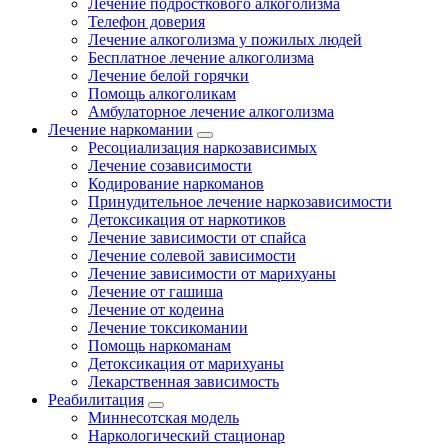
Лечение подросткового алкоголизма
Телефон доверия
Лечение алкоголизма у пожилых людей
Бесплатное лечение алкоголизма
Лечение белой горячки
Помощь алкоголикам
Амбулаторное лечение алкоголизма
Лечение наркомании
Ресоциализация наркозависимых
Лечение созависимости
Кодирование наркоманов
Принудительное лечение наркозависимости
Детоксикация от наркотиков
Лечение зависимости от спайса
Лечение солевой зависимости
Лечение зависимости от марихуаны
Лечение от гашиша
Лечение от кодеина
Лечение токсикомании
Помощь наркоманам
Детоксикация от марихуаны
Лекарственная зависимость
Реабилитация
Миннесотская модель
Наркологический стационар