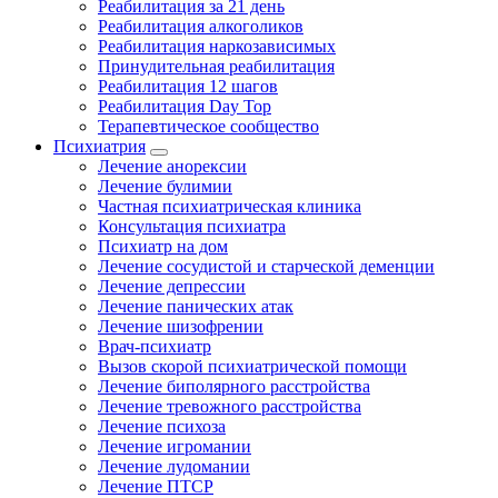
Реабилитация за 21 день
Реабилитация алкоголиков
Реабилитация наркозависимых
Принудительная реабилитация
Реабилитация 12 шагов
Реабилитация Day Top
Терапевтическое сообщество
Психиатрия
Лечение анорексии
Лечение булимии
Частная психиатрическая клиника
Консультация психиатра
Психиатр на дом
Лечение сосудистой и старческой деменции
Лечение депрессии
Лечение панических атак
Лечение шизофрении
Врач-психиатр
Вызов скорой психиатрической помощи
Лечение биполярного расстройства
Лечение тревожного расстройства
Лечение психоза
Лечение игромании
Лечение лудомании
Лечение ПТСР