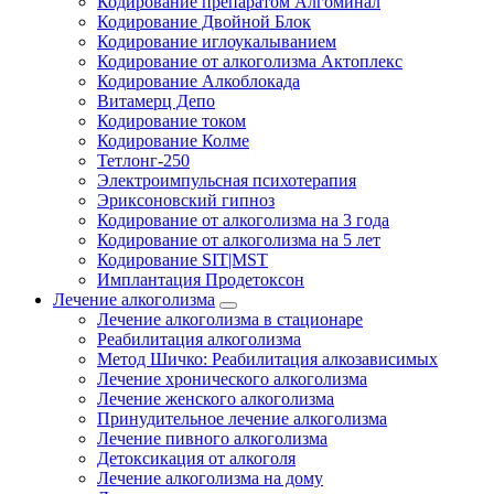
Кодирование препаратом Алгоминал
Кодирование Двойной Блок
Кодирование иглоукалыванием
Кодирование от алкоголизма Актоплекс
Кодирование Алкоблокада
Витамерц Депо
Кодирование током
Кодирование Колме
Тетлонг-250
Электроимпульсная психотерапия
Эриксоновский гипноз
Кодирование от алкоголизма на 3 года
Кодирование от алкоголизма на 5 лет
Кодирование SIT|MST
Имплантация Продетоксон
Лечение алкоголизма
Лечение алкоголизма в стационаре
Реабилитация алкоголизма
Метод Шичко: Реабилитация алкозависимых
Лечение хронического алкоголизма
Лечение женского алкоголизма
Принудительное лечение алкоголизма
Лечение пивного алкоголизма
Детоксикация от алкоголя
Лечение алкоголизма на дому