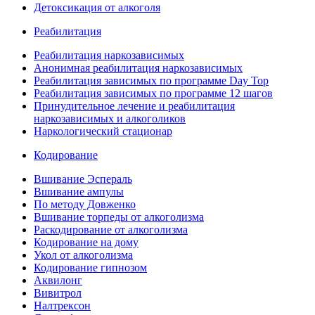
Детоксикация от алкоголя
Реабилитация
Реабилитация наркозависимых
Анонимная реабилитация наркозависимых
Реабилитация зависимых по программе Day Top
Реабилитация зависимых по программе 12 шагов
Принудительное лечение и реабилитация
наркозависимых и алкоголиков
Наркологический стационар
Кодирование
Вшивание Эспераль
Вшивание ампулы
По методу Довженко
Вшивание торпеды от алкоголизма
Раскодирование от алкоголизма
Кодирование на дому
Укол от алкоголизма
Кодирование гипнозом
Аквилонг
Вивитрол
Налтрексон